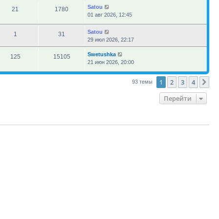
Satou
21
1780
01 авг 2026, 12:45
Satou
1
31
29 июл 2026, 22:17
Swetushka
125
15105
21 июн 2026, 20:00
1
2
3
4
Сл
93 темы
Перейти