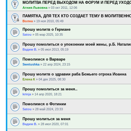
МОЛИТВА ПЕРЕД ВЫХОДОМ НА ФОРУМ И ПЕРЕД УХОД
Агния Львовна
»
03 окт 2011, 12:06
ПАМЯТКА, ДЛЯ ТЕХ КТО СОЗДАЕТ ТЕМУ В МОЛИТВЕНН
Волна
»
19 ноя 2010, 05:49
Прошу молитв о Германе
Satou
»
05 мар 2025, 10:35
Прошу помолиться о упокоении моей жены, р.Б. Натали
Вадим В.
»
05 июл 2013, 05:19
Помолимся о Варваре
Swetushka
»
22 апр 2024, 23:15
Прошу молитв о здравии раба Божьего отрока Иоанна
Елена К
»
04 дек 2025, 08:30
Прошу помолиться за меня..
krinja
»
14 апр 2020, 18:21
Помолимся о Фотинии
Satou
»
28 май 2024, 23:33
Прошу молиться за меня
Вадим В.
»
28 июл 2020, 07:01