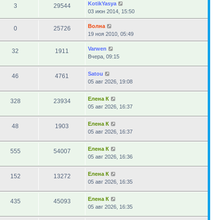
KotikYasya
3
29544
03 июн 2014, 15:50
Волна
0
25726
19 ноя 2010, 05:49
Varwen
32
1911
Вчера, 09:15
Satou
46
4761
05 авг 2026, 19:08
Елена К
328
23934
05 авг 2026, 16:37
Елена К
48
1903
05 авг 2026, 16:37
Елена К
555
54007
05 авг 2026, 16:36
Елена К
152
13272
05 авг 2026, 16:35
Елена К
435
45093
05 авг 2026, 16:35