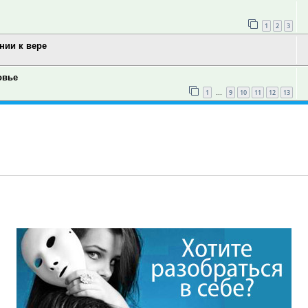
1
2
3
нии к вере
овье
1
9
10
11
12
13
…