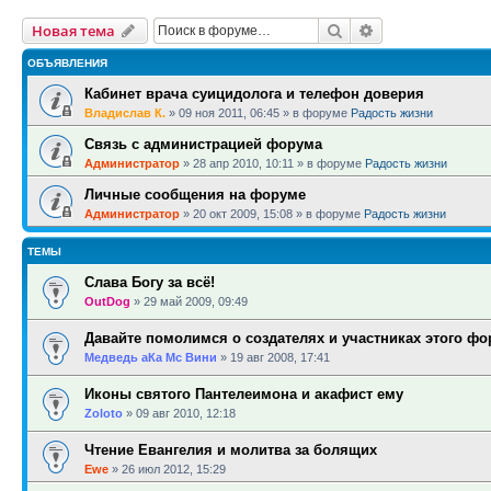
Поиск
Расширенный п
Новая тема
ОБЪЯВЛЕНИЯ
Кабинет врача суицидолога и телефон доверия
Владислав К.
»
09 ноя 2011, 06:45
» в форуме
Радость жизни
Связь с администрацией форума
Администратор
»
28 апр 2010, 10:11
» в форуме
Радость жизни
Личные сообщения на форуме
Администратор
»
20 окт 2009, 15:08
» в форуме
Радость жизни
ТЕМЫ
Слава Богу за всё!
OutDog
»
29 май 2009, 09:49
Давайте помолимся о создателях и участниках этого фо
Медведь аКа Мс Вини
»
19 авг 2008, 17:41
Иконы святого Пантелеимона и акафист ему
Zoloto
»
09 авг 2010, 12:18
Чтение Евангелия и молитва за болящих
Ewe
»
26 июл 2012, 15:29