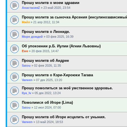
Прошу молитв о моем здравии
АнастасияZ
»
23 май 2020, 23:54
Прошу молитв за сыночка Арсения (инсулинозависимый
Майя
»
21 апр 2012, 11:34
Прошу молитв о Леониде.
Море дождей
»
03 фев 2025, 16:39
Об упокоении р.Б. Иулии (Агнии Львовны)
Ewe
»
20 фев 2015, 14:47
Прошу молитв об Андрее
Satou
»
02 фев 2026, 11:35
Прошу молитв о Кэри-Хироюки Тагава
Varwen
»
07 дек 2025, 13:20
Прошу помолиться за моё умственное здоровье.
Ilya_Iv
»
05 дек 2022, 13:24
Помолимся об Игоре (Lima)
Satou
»
12 июл 2024, 07:00
Прошу молитв об Игоре исцелить от уныния.
Varwen
»
13 май 2024, 18:53