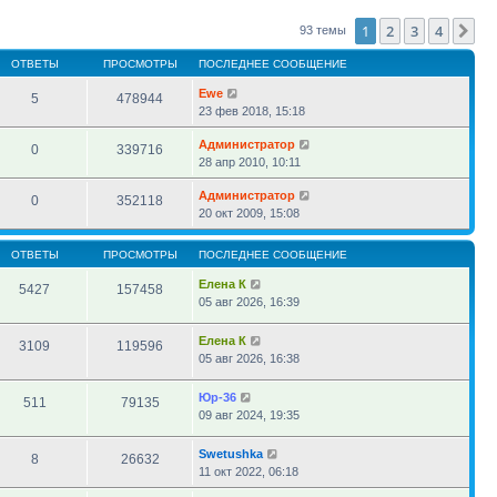
сообщению
1
2
3
4
Сл
93 темы
ОТВЕТЫ
ПРОСМОТРЫ
ПОСЛЕДНЕЕ СООБЩЕНИЕ
Ewe
5
478944
23 фев 2018, 15:18
Администратор
0
339716
28 апр 2010, 10:11
Администратор
0
352118
20 окт 2009, 15:08
ОТВЕТЫ
ПРОСМОТРЫ
ПОСЛЕДНЕЕ СООБЩЕНИЕ
Елена К
5427
157458
05 авг 2026, 16:39
Елена К
3109
119596
05 авг 2026, 16:38
Юр-36
511
79135
09 авг 2024, 19:35
Swetushka
8
26632
11 окт 2022, 06:18