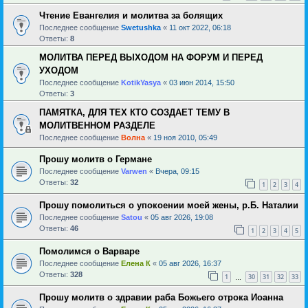
Чтение Евангелия и молитва за болящих
Последнее сообщение
Swetushka
«
11 окт 2022, 06:18
Ответы:
8
МОЛИТВА ПЕРЕД ВЫХОДОМ НА ФОРУМ И ПЕРЕД
УХОДОМ
Последнее сообщение
KotikYasya
«
03 июн 2014, 15:50
Ответы:
3
ПАМЯТКА, ДЛЯ ТЕХ КТО СОЗДАЕТ ТЕМУ В
МОЛИТВЕННОМ РАЗДЕЛЕ
Последнее сообщение
Волна
«
19 ноя 2010, 05:49
Прошу молитв о Германе
Последнее сообщение
Varwen
«
Вчера, 09:15
Ответы:
32
1
2
3
4
Прошу помолиться о упокоении моей жены, р.Б. Наталии
Последнее сообщение
Satou
«
05 авг 2026, 19:08
Ответы:
46
1
2
3
4
5
Помолимся о Варваре
Последнее сообщение
Елена К
«
05 авг 2026, 16:37
Ответы:
328
1
30
31
32
33
…
Прошу молитв о здравии раба Божьего отрока Иоанна