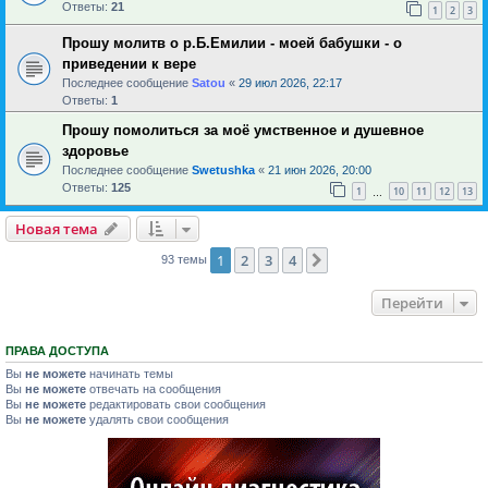
Ответы:
21
1
2
3
Прошу молитв о р.Б.Емилии - моей бабушки - о
приведении к вере
Последнее сообщение
Satou
«
29 июл 2026, 22:17
Ответы:
1
Прошу помолиться за моё умственное и душевное
здоровье
Последнее сообщение
Swetushka
«
21 июн 2026, 20:00
Ответы:
125
1
10
11
12
13
…
Новая тема
1
2
3
4
След.
93 темы
Перейти
ПРАВА ДОСТУПА
Вы
не можете
начинать темы
Вы
не можете
отвечать на сообщения
Вы
не можете
редактировать свои сообщения
Вы
не можете
удалять свои сообщения