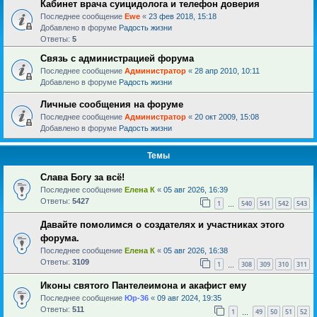
Кабинет врача суицидолога и телефон доверия
Последнее сообщение
Ewe
«
23 фев 2018, 15:18
Добавлено в форуме
Радость жизни
Ответы:
5
Связь с администрацией форума
Последнее сообщение
Администратор
«
28 апр 2010, 10:11
Добавлено в форуме
Радость жизни
Личные сообщения на форуме
Последнее сообщение
Администратор
«
20 окт 2009, 15:08
Добавлено в форуме
Радость жизни
Темы
Слава Богу за всё!
Последнее сообщение
Елена К
«
05 авг 2026, 16:39
Ответы:
5427
1
540
541
542
543
…
Давайте помолимся о создателях и участниках этого
форума.
Последнее сообщение
Елена К
«
05 авг 2026, 16:38
Ответы:
3109
1
308
309
310
311
…
Иконы святого Пантелеимона и акафист ему
Последнее сообщение
Юр-36
«
09 авг 2024, 19:35
Ответы:
511
1
49
50
51
52
…