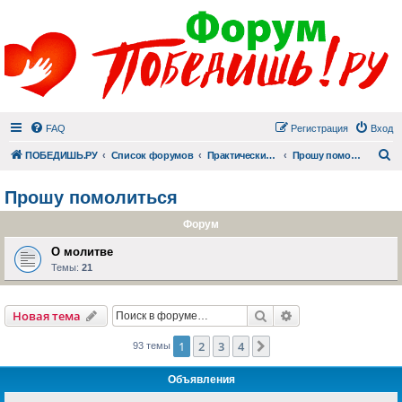
FAQ
Регистрация
Вход
П
ПОБЕДИШЬ.РУ
Список форумов
Практический раздел
Прошу помолиться
Прошу помолиться
Форум
О молитве
Темы:
21
Поиск
Расширенный пои
Новая тема
1
2
3
4
След.
93 темы
Объявления