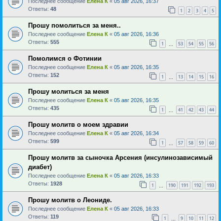
Последнее сообщение
Елена К
«
05 авг 2026, 16:37
Ответы:
48
1
2
3
4
5
Прошу помолиться за меня..
Последнее сообщение
Елена К
«
05 авг 2026, 16:36
Ответы:
555
1
53
54
55
56
…
Помолимся о Фотинии
Последнее сообщение
Елена К
«
05 авг 2026, 16:35
Ответы:
152
1
13
14
15
16
…
Прошу молиться за меня
Последнее сообщение
Елена К
«
05 авг 2026, 16:35
Ответы:
435
1
41
42
43
44
…
Прошу молитв о моем здравии
Последнее сообщение
Елена К
«
05 авг 2026, 16:34
Ответы:
599
1
57
58
59
60
…
Прошу молитв за сыночка Арсения (инсулинозависимый
диабет)
Последнее сообщение
Елена К
«
05 авг 2026, 16:33
Ответы:
1928
1
190
191
192
193
…
Прошу молитв о Леониде.
Последнее сообщение
Елена К
«
05 авг 2026, 16:33
Ответы:
119
1
9
10
11
12
…