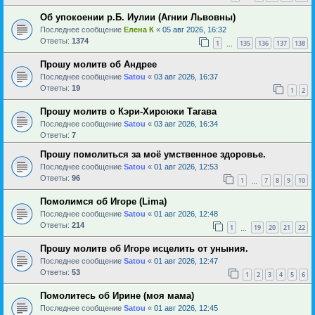
Об упокоении р.Б. Иулии (Агнии Львовны)
Последнее сообщение
Елена К
«
05 авг 2026, 16:32
Ответы:
1374
1
135
136
137
138
…
Прошу молитв об Андрее
Последнее сообщение
Satou
«
03 авг 2026, 16:37
Ответы:
19
1
2
Прошу молитв о Кэри-Хироюки Тагава
Последнее сообщение
Satou
«
03 авг 2026, 16:34
Ответы:
7
Прошу помолиться за моё умственное здоровье.
Последнее сообщение
Satou
«
01 авг 2026, 12:53
Ответы:
96
1
7
8
9
10
…
Помолимся об Игоре (Lima)
Последнее сообщение
Satou
«
01 авг 2026, 12:48
Ответы:
214
1
19
20
21
22
…
Прошу молитв об Игоре исцелить от уныния.
Последнее сообщение
Satou
«
01 авг 2026, 12:47
Ответы:
53
1
2
3
4
5
6
Помолитесь об Ирине (моя мама)
Последнее сообщение
Satou
«
01 авг 2026, 12:45