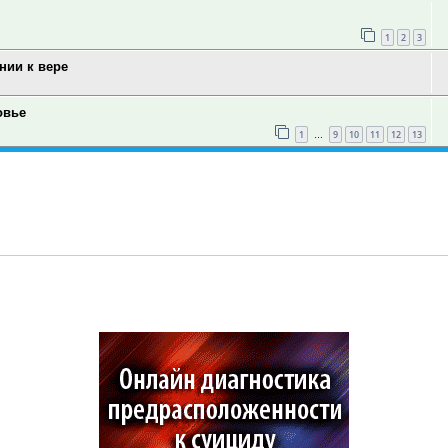
1
2
3
нии к вере
овье
1
9
10
11
12
13
…