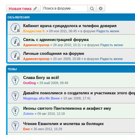
Поиск
Расширенный п
Новая тема
ОБЪЯВЛЕНИЯ
Кабинет врача суицидолога и телефон доверия
Владислав К.
»
09 ноя 2011, 06:45
» в форуме
Радость жизни
Связь с администрацией форума
Администратор
»
28 апр 2010, 10:11
» в форуме
Радость жизни
Личные сообщения на форуме
Администратор
»
20 окт 2009, 15:08
» в форуме
Радость жизни
ТЕМЫ
Слава Богу за всё!
OutDog
»
29 май 2009, 09:49
Давайте помолимся о создателях и участниках этого фо
Медведь аКа Мс Вини
»
19 авг 2008, 17:41
Иконы святого Пантелеимона и акафист ему
Zoloto
»
09 авг 2010, 12:18
Чтение Евангелия и молитва за болящих
Ewe
»
26 июл 2012, 15:29