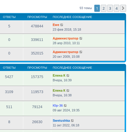
сообщению
1
2
3
4
Сл
93 темы
ОТВЕТЫ
ПРОСМОТРЫ
ПОСЛЕДНЕЕ СООБЩЕНИЕ
Ewe
5
478844
23 фев 2018, 15:18
Администратор
0
339611
28 апр 2010, 10:11
Администратор
0
352015
20 окт 2009, 15:08
ОТВЕТЫ
ПРОСМОТРЫ
ПОСЛЕДНЕЕ СООБЩЕНИЕ
Елена К
5427
157375
Вчера, 16:39
Елена К
3109
119573
Вчера, 16:38
Юр-36
511
79124
09 авг 2024, 19:35
Swetushka
8
26630
11 окт 2022, 06:18