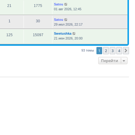
Satou
21
1775
01 авг 2026, 12:45
Satou
1
30
29 июл 2026, 22:17
Swetushka
125
15097
21 июн 2026, 20:00
1
2
3
4
Сл
93 темы
Перейти