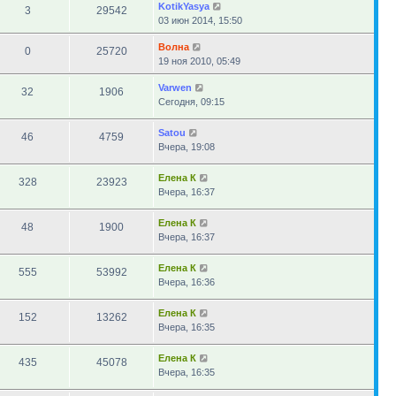
KotikYasya
3
29542
03 июн 2014, 15:50
Волна
0
25720
19 ноя 2010, 05:49
Varwen
32
1906
Сегодня, 09:15
Satou
46
4759
Вчера, 19:08
Елена К
328
23923
Вчера, 16:37
Елена К
48
1900
Вчера, 16:37
Елена К
555
53992
Вчера, 16:36
Елена К
152
13262
Вчера, 16:35
Елена К
435
45078
Вчера, 16:35