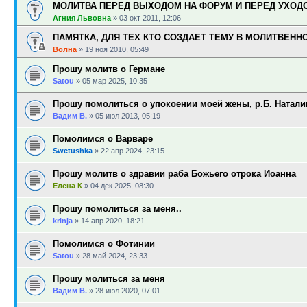
МОЛИТВА ПЕРЕД ВЫХОДОМ НА ФОРУМ И ПЕРЕД УХОД
Агния Львовна
»
03 окт 2011, 12:06
ПАМЯТКА, ДЛЯ ТЕХ КТО СОЗДАЕТ ТЕМУ В МОЛИТВЕНН
Волна
»
19 ноя 2010, 05:49
Прошу молитв о Германе
Satou
»
05 мар 2025, 10:35
Прошу помолиться о упокоении моей жены, р.Б. Натали
Вадим В.
»
05 июл 2013, 05:19
Помолимся о Варваре
Swetushka
»
22 апр 2024, 23:15
Прошу молитв о здравии раба Божьего отрока Иоанна
Елена К
»
04 дек 2025, 08:30
Прошу помолиться за меня..
krinja
»
14 апр 2020, 18:21
Помолимся о Фотинии
Satou
»
28 май 2024, 23:33
Прошу молиться за меня
Вадим В.
»
28 июл 2020, 07:01