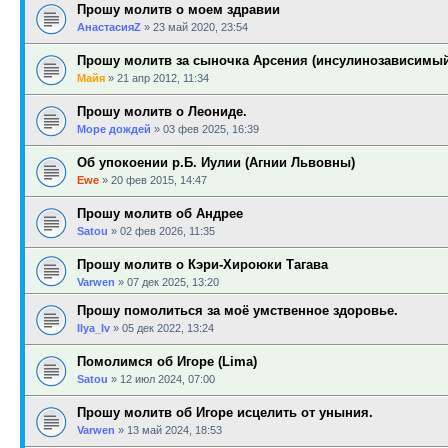
Прошу молитв о моем здравии
АнастасияZ
»
23 май 2020, 23:54
Прошу молитв за сыночка Арсения (инсулинозависимый
Майя
»
21 апр 2012, 11:34
Прошу молитв о Леониде.
Море дождей
»
03 фев 2025, 16:39
Об упокоении р.Б. Иулии (Агнии Львовны)
Ewe
»
20 фев 2015, 14:47
Прошу молитв об Андрее
Satou
»
02 фев 2026, 11:35
Прошу молитв о Кэри-Хироюки Тагава
Varwen
»
07 дек 2025, 13:20
Прошу помолиться за моё умственное здоровье.
Ilya_Iv
»
05 дек 2022, 13:24
Помолимся об Игоре (Lima)
Satou
»
12 июл 2024, 07:00
Прошу молитв об Игоре исцелить от уныния.
Varwen
»
13 май 2024, 18:53