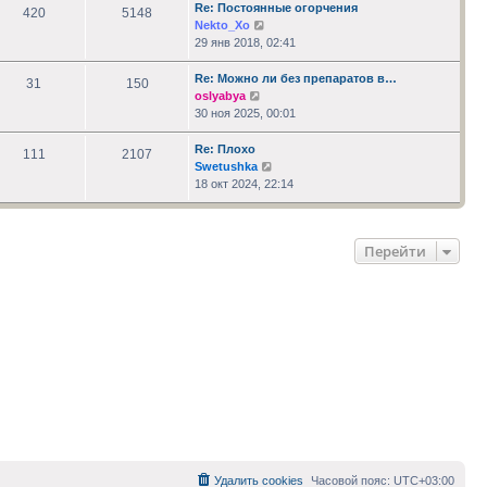
сообщению
Re: Постоянные огорчения
420
5148
Перейти
Nekto_Xo
к
29 янв 2018, 02:41
последнему
сообщению
Re: Можно ли без препаратов в…
31
150
Перейти
oslyabya
к
30 ноя 2025, 00:01
последнему
сообщению
Re: Плохо
111
2107
Перейти
Swetushka
к
18 окт 2024, 22:14
последнему
сообщению
Перейти
Удалить cookies
Часовой пояс:
UTC+03:00