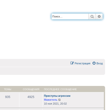
Поиск
Расш
Регистрация
Вход
ТЕМЫ
СООБЩЕНИЯ
ПОСЛЕДНЕЕ СООБЩЕНИЕ
Приступы агрессии
935
4925
Перейти
Мажитель
к
10 ноя 2021, 20:02
последнему