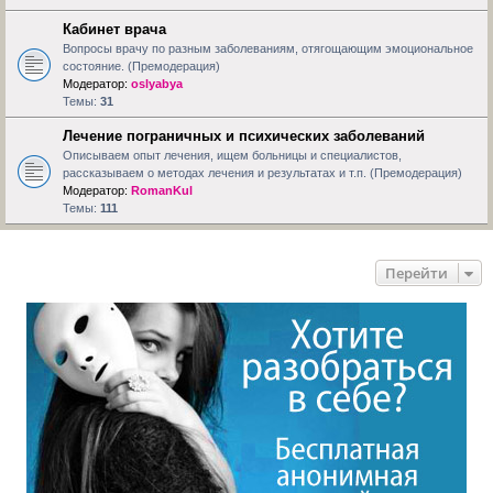
Кабинет врача
Вопросы врачу по разным заболеваниям, отягощающим эмоциональное
состояние. (Премодерация)
Модератор:
oslyabya
Темы:
31
Лечение пограничных и психических заболеваний
Описываем опыт лечения, ищем больницы и специалистов,
рассказываем о методах лечения и результатах и т.п. (Премодерация)
Модератор:
RomanKul
Темы:
111
Перейти