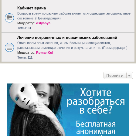
Кабинет врача
Вопросы врачу по разным заболеваниям, отягощающим эмоциональное
состояние. (Премодерация)
Модератор:
oslyabya
Темы:
31
Лечение пограничных и психических заболеваний
Описываем опыт лечения, ищем больницы и специалистов,
рассказываем о методах лечения и результатах и т.п. (Премодерация)
Модератор:
RomanKul
Темы:
111
Перейти