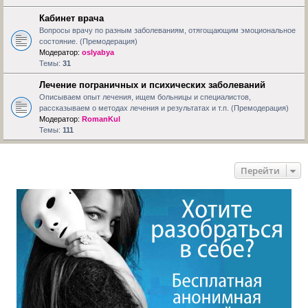
Кабинет врача
Вопросы врачу по разным заболеваниям, отягощающим эмоциональное
состояние. (Премодерация)
Модератор:
oslyabya
Темы:
31
Лечение пограничных и психических заболеваний
Описываем опыт лечения, ищем больницы и специалистов,
рассказываем о методах лечения и результатах и т.п. (Премодерация)
Модератор:
RomanKul
Темы:
111
Перейти