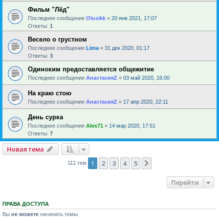
Фильм "Лёд"
Последнее сообщение
Olusikk
«
20 янв 2021, 17:07
Ответы:
1
Весело о грустном
Последнее сообщение
Lima
«
31 дек 2020, 01:17
Ответы:
3
Одиноким предоставляется общежитие
Последнее сообщение
АнастасияZ
«
03 май 2020, 16:00
На краю стою
Последнее сообщение
АнастасияZ
«
17 апр 2020, 22:11
День сурка
Последнее сообщение
Alex71
«
14 мар 2020, 17:51
Ответы:
7
Новая тема
1
2
3
4
5
След.
112 тем
Перейти
ПРАВА ДОСТУПА
Вы
не можете
начинать темы