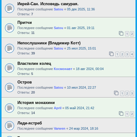
Иерей-Сан. Исповедь самурая.
Последнее сообщение
Satou
«
05 дек 2025, 11:36
Ответы:
7
Притчи
Последнее сообщение
Satou
«
01 авг 2025, 19:11
Ответы:
11
1
2
Непослушники (Владимир Котт)
Последнее сообщение
Satou
«
25 июл 2025, 15:01
Ответы:
39
1
2
3
4
Властелин колец
Последнее сообщение
Космонавт
«
18 авг 2024, 00:04
Ответы:
5
Остров
Последнее сообщение
Satou
«
10 июл 2024, 22:27
Ответы:
20
1
2
3
История монахини
Последнее сообщение
April
«
05 май 2024, 21:42
Ответы:
14
1
2
Леди-ястреб
Последнее сообщение
Varwen
«
24 мар 2024, 18:16