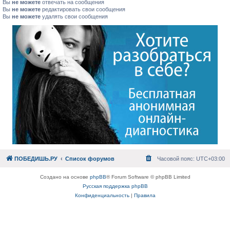
Вы
не можете
отвечать на сообщения
Вы
не можете
редактировать свои сообщения
Вы
не можете
удалять свои сообщения
ПОБЕДИШЬ.РУ
Список форумов
Часовой пояс:
UTC+03:00
Создано на основе
phpBB
® Forum Software © phpBB Limited
Русская поддержка phpBB
Конфиденциальность
|
Правила