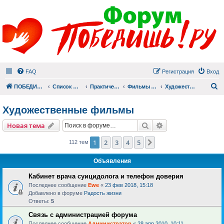
FAQ
Регистрация
Вход
П
ПОБЕДИШЬ.РУ
Список форумов
Практический раздел
Фильмы для души
Художественные фильмы
Художественные фильмы
Поиск
Расширенный пои
Новая тема
1
2
3
4
5
След.
112 тем
Объявления
Кабинет врача суицидолога и телефон доверия
Последнее сообщение
Ewe
«
23 фев 2018, 15:18
Добавлено в форуме
Радость жизни
Ответы:
5
Связь с администрацией форума
Последнее сообщение
Администратор
«
28 апр 2010, 10:11