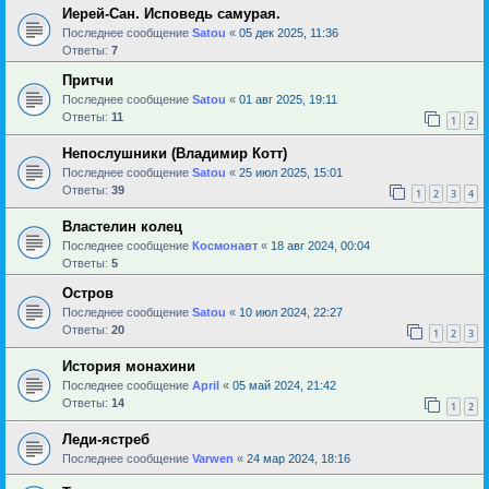
Иерей-Сан. Исповедь самурая.
Последнее сообщение
Satou
«
05 дек 2025, 11:36
Ответы:
7
Притчи
Последнее сообщение
Satou
«
01 авг 2025, 19:11
Ответы:
11
1
2
Непослушники (Владимир Котт)
Последнее сообщение
Satou
«
25 июл 2025, 15:01
Ответы:
39
1
2
3
4
Властелин колец
Последнее сообщение
Космонавт
«
18 авг 2024, 00:04
Ответы:
5
Остров
Последнее сообщение
Satou
«
10 июл 2024, 22:27
Ответы:
20
1
2
3
История монахини
Последнее сообщение
April
«
05 май 2024, 21:42
Ответы:
14
1
2
Леди-ястреб
Последнее сообщение
Varwen
«
24 мар 2024, 18:16