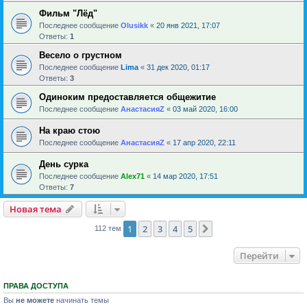
Фильм "Лёд"
Последнее сообщение
Olusikk
«
20 янв 2021, 17:07
Ответы:
1
Весело о грустном
Последнее сообщение
Lima
«
31 дек 2020, 01:17
Ответы:
3
Одиноким предоставляется общежитие
Последнее сообщение
АнастасияZ
«
03 май 2020, 16:00
На краю стою
Последнее сообщение
АнастасияZ
«
17 апр 2020, 22:11
День сурка
Последнее сообщение
Alex71
«
14 мар 2020, 17:51
Ответы:
7
Новая тема
1
2
3
4
5
След.
112 тем
Перейти
ПРАВА ДОСТУПА
Вы
не можете
начинать темы