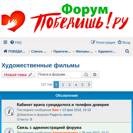
FAQ
Регистрация
Вход
П
ПОБЕДИШЬ.РУ
Список форумов
Практический раздел
Фильмы для души
Художественные фильмы
Художественные фильмы
Поиск
Расширенный пои
Новая тема
1
2
3
4
5
След.
112 тем
Объявления
Кабинет врача суицидолога и телефон доверия
Последнее сообщение
Ewe
«
23 фев 2018, 15:18
Добавлено в форуме
Радость жизни
Ответы:
5
Связь с администрацией форума
Последнее сообщение
Администратор
«
28 апр 2010, 10:11