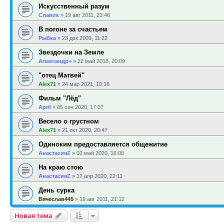
Искусственный разум
Славок
»
19 авг 2011, 23:46
В погоне за счастьем
Рыбка
»
23 дек 2009, 11:22
Звездочки на Земле
Александр+
»
22 май 2018, 20:09
"отец Матвей"
Alex71
»
24 мар 2021, 10:16
Фильм "Лёд"
April
»
05 сен 2020, 17:07
Весело о грустном
Alex71
»
21 окт 2020, 20:47
Одиноким предоставляется общежитие
АнастасияZ
»
03 май 2020, 16:00
На краю стою
АнастасияZ
»
17 апр 2020, 22:11
День сурка
Вячеслав445
»
19 авг 2011, 21:12
Новая тема