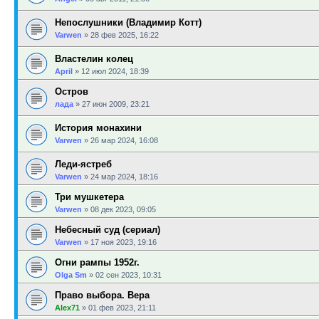
Непослушники (Владимир Котт)
Varwen
»
28 фев 2025, 16:22
Властелин колец
April
»
12 июл 2024, 18:39
Остров
лада
»
27 июн 2009, 23:21
История монахини
Varwen
»
26 мар 2024, 16:08
Леди-ястреб
Varwen
»
24 мар 2024, 18:16
Три мушкетера
Varwen
»
08 дек 2023, 09:05
Небесный суд (сериал)
Varwen
»
17 ноя 2023, 19:16
Огни рампы 1952г.
Olga Sm
»
02 сен 2023, 10:31
Право выбора. Вера
Alex71
»
01 фев 2023, 21:11