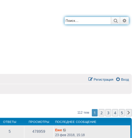
Поиск
Расш
Регистрация
Вход
1
2
3
4
5
Сл
112 тем
ОТВЕТЫ
ПРОСМОТРЫ
ПОСЛЕДНЕЕ СООБЩЕНИЕ
Ewe
5
478959
23 фев 2018, 15:18