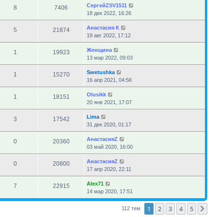
СергейZSV1511
8
7406
18 дек 2022, 16:26
Анастасия К
5
21874
19 авг 2022, 17:12
Женщина
1
19923
13 мар 2022, 09:03
Swetushka
1
15270
16 апр 2021, 04:56
Olusikk
1
18151
20 янв 2021, 17:07
Lima
3
17542
31 дек 2020, 01:17
АнастасияZ
0
20360
03 май 2020, 16:00
АнастасияZ
0
20800
17 апр 2020, 22:11
Alex71
7
22915
14 мар 2020, 17:51
1
2
3
4
5
Сл
112 тем