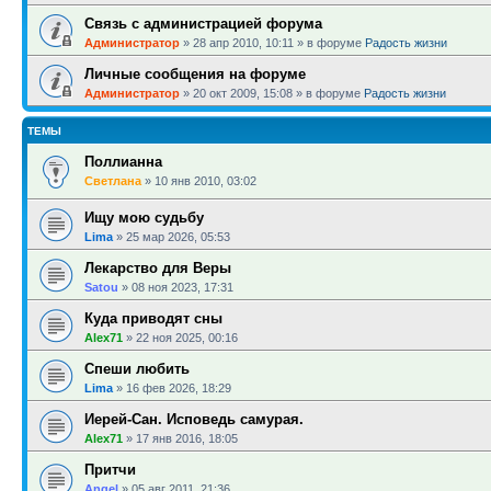
Связь с администрацией форума
Администратор
»
28 апр 2010, 10:11
» в форуме
Радость жизни
Личные сообщения на форуме
Администратор
»
20 окт 2009, 15:08
» в форуме
Радость жизни
ТЕМЫ
Поллианна
Светлана
»
10 янв 2010, 03:02
Ищу мою судьбу
Lima
»
25 мар 2026, 05:53
Лекарство для Веры
Satou
»
08 ноя 2023, 17:31
Куда приводят сны
Alex71
»
22 ноя 2025, 00:16
Спеши любить
Lima
»
16 фев 2026, 18:29
Иерей-Сан. Исповедь самурая.
Alex71
»
17 янв 2016, 18:05
Притчи
Angel
»
05 авг 2011, 21:36