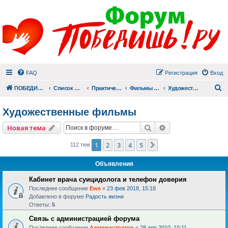
FAQ
Регистрация
Вход
П
ПОБЕДИШЬ.РУ
Список форумов
Практический раздел
Фильмы для души
Художественные фильмы
Художественные фильмы
Поиск
Расширенный пои
Новая тема
1
2
3
4
5
След.
112 тем
Объявления
Кабинет врача суицидолога и телефон доверия
Последнее сообщение
Ewe
«
23 фев 2018, 15:18
Добавлено в форуме
Радость жизни
Ответы:
5
Связь с администрацией форума
Последнее сообщение
Администратор
«
28 апр 2010, 10:11