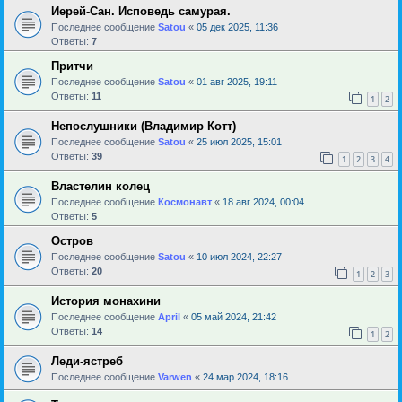
Иерей-Сан. Исповедь самурая.
Последнее сообщение
Satou
«
05 дек 2025, 11:36
Ответы:
7
Притчи
Последнее сообщение
Satou
«
01 авг 2025, 19:11
Ответы:
11
1
2
Непослушники (Владимир Котт)
Последнее сообщение
Satou
«
25 июл 2025, 15:01
Ответы:
39
1
2
3
4
Властелин колец
Последнее сообщение
Космонавт
«
18 авг 2024, 00:04
Ответы:
5
Остров
Последнее сообщение
Satou
«
10 июл 2024, 22:27
Ответы:
20
1
2
3
История монахини
Последнее сообщение
April
«
05 май 2024, 21:42
Ответы:
14
1
2
Леди-ястреб
Последнее сообщение
Varwen
«
24 мар 2024, 18:16