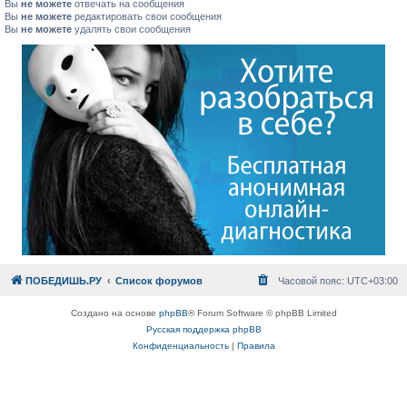
Вы
не можете
отвечать на сообщения
Вы
не можете
редактировать свои сообщения
Вы
не можете
удалять свои сообщения
ПОБЕДИШЬ.РУ
Список форумов
Часовой пояс:
UTC+03:00
Создано на основе
phpBB
® Forum Software © phpBB Limited
Русская поддержка phpBB
Конфиденциальность
|
Правила