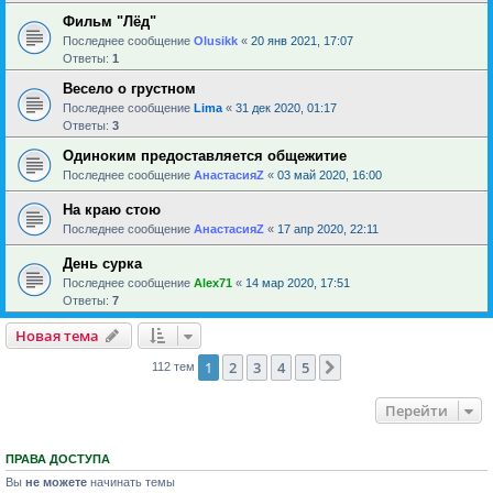
Фильм "Лёд"
Последнее сообщение
Olusikk
«
20 янв 2021, 17:07
Ответы:
1
Весело о грустном
Последнее сообщение
Lima
«
31 дек 2020, 01:17
Ответы:
3
Одиноким предоставляется общежитие
Последнее сообщение
АнастасияZ
«
03 май 2020, 16:00
На краю стою
Последнее сообщение
АнастасияZ
«
17 апр 2020, 22:11
День сурка
Последнее сообщение
Alex71
«
14 мар 2020, 17:51
Ответы:
7
Новая тема
1
2
3
4
5
След.
112 тем
Перейти
ПРАВА ДОСТУПА
Вы
не можете
начинать темы