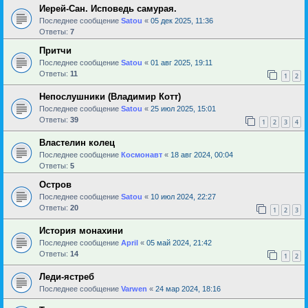
Иерей-Сан. Исповедь самурая.
Последнее сообщение
Satou
«
05 дек 2025, 11:36
Ответы:
7
Притчи
Последнее сообщение
Satou
«
01 авг 2025, 19:11
Ответы:
11
1
2
Непослушники (Владимир Котт)
Последнее сообщение
Satou
«
25 июл 2025, 15:01
Ответы:
39
1
2
3
4
Властелин колец
Последнее сообщение
Космонавт
«
18 авг 2024, 00:04
Ответы:
5
Остров
Последнее сообщение
Satou
«
10 июл 2024, 22:27
Ответы:
20
1
2
3
История монахини
Последнее сообщение
April
«
05 май 2024, 21:42
Ответы:
14
1
2
Леди-ястреб
Последнее сообщение
Varwen
«
24 мар 2024, 18:16