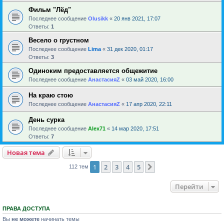
Фильм "Лёд"
Последнее сообщение
Olusikk
«
20 янв 2021, 17:07
Ответы:
1
Весело о грустном
Последнее сообщение
Lima
«
31 дек 2020, 01:17
Ответы:
3
Одиноким предоставляется общежитие
Последнее сообщение
АнастасияZ
«
03 май 2020, 16:00
На краю стою
Последнее сообщение
АнастасияZ
«
17 апр 2020, 22:11
День сурка
Последнее сообщение
Alex71
«
14 мар 2020, 17:51
Ответы:
7
Новая тема
1
2
3
4
5
След.
112 тем
Перейти
ПРАВА ДОСТУПА
Вы
не можете
начинать темы