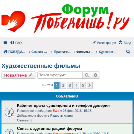
FAQ
Регистрация
Вход
П
ПОБЕДИШЬ.РУ
Список форумов
Практический раздел
Фильмы для души
Художественные фильмы
Художественные фильмы
Поиск
Расширенный пои
Новая тема
1
2
3
4
5
След.
112 тем
Объявления
Кабинет врача суицидолога и телефон доверия
Последнее сообщение
Ewe
«
23 фев 2018, 15:18
Добавлено в форуме
Радость жизни
Ответы:
5
Связь с администрацией форума
Последнее сообщение
Администратор
«
28 апр 2010, 10:11