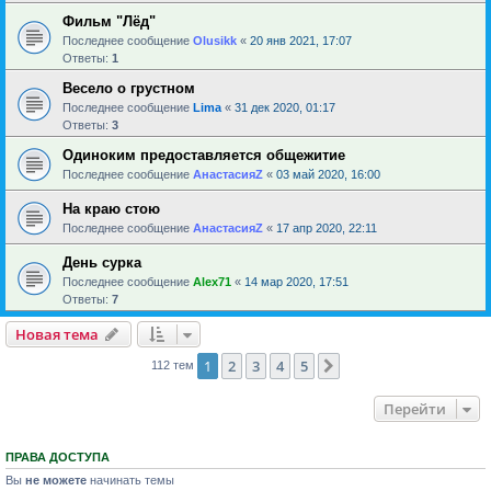
Фильм "Лёд"
Последнее сообщение
Olusikk
«
20 янв 2021, 17:07
Ответы:
1
Весело о грустном
Последнее сообщение
Lima
«
31 дек 2020, 01:17
Ответы:
3
Одиноким предоставляется общежитие
Последнее сообщение
АнастасияZ
«
03 май 2020, 16:00
На краю стою
Последнее сообщение
АнастасияZ
«
17 апр 2020, 22:11
День сурка
Последнее сообщение
Alex71
«
14 мар 2020, 17:51
Ответы:
7
Новая тема
1
2
3
4
5
След.
112 тем
Перейти
ПРАВА ДОСТУПА
Вы
не можете
начинать темы