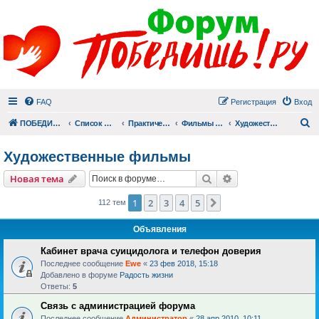
FAQ
Регистрация
Вход
П
ПОБЕДИШЬ.РУ
Список форумов
Практический раздел
Фильмы для души
Художественные фильмы
Художественные фильмы
Поиск
Расширенный пои
Новая тема
1
2
3
4
5
След.
112 тем
Объявления
Кабинет врача суицидолога и телефон доверия
Последнее сообщение
Ewe
«
23 фев 2018, 15:18
Добавлено в форуме
Радость жизни
Ответы:
5
Связь с администрацией форума
Последнее сообщение
Администратор
«
28 апр 2010, 10:11