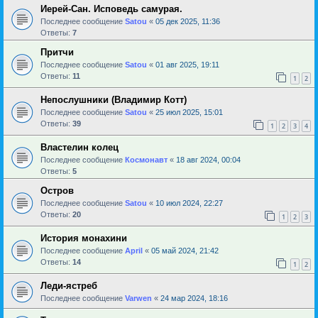
Иерей-Сан. Исповедь самурая.
Последнее сообщение
Satou
«
05 дек 2025, 11:36
Ответы:
7
Притчи
Последнее сообщение
Satou
«
01 авг 2025, 19:11
Ответы:
11
1
2
Непослушники (Владимир Котт)
Последнее сообщение
Satou
«
25 июл 2025, 15:01
Ответы:
39
1
2
3
4
Властелин колец
Последнее сообщение
Космонавт
«
18 авг 2024, 00:04
Ответы:
5
Остров
Последнее сообщение
Satou
«
10 июл 2024, 22:27
Ответы:
20
1
2
3
История монахини
Последнее сообщение
April
«
05 май 2024, 21:42
Ответы:
14
1
2
Леди-ястреб
Последнее сообщение
Varwen
«
24 мар 2024, 18:16