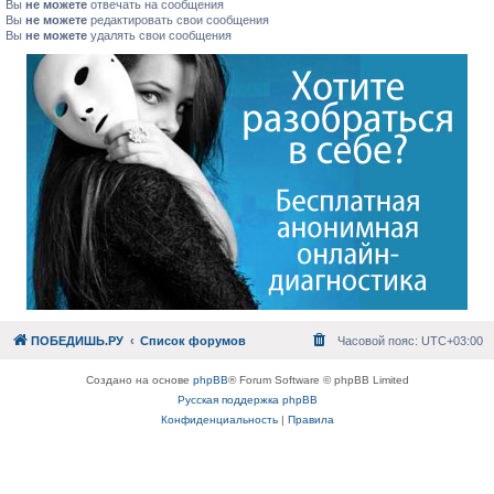
Вы
не можете
отвечать на сообщения
Вы
не можете
редактировать свои сообщения
Вы
не можете
удалять свои сообщения
ПОБЕДИШЬ.РУ
Список форумов
Часовой пояс:
UTC+03:00
Создано на основе
phpBB
® Forum Software © phpBB Limited
Русская поддержка phpBB
Конфиденциальность
|
Правила