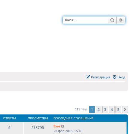
Поиск
Расш
Регистрация
Вход
1
2
3
4
5
Сл
112 тем
ОТВЕТЫ
ПРОСМОТРЫ
ПОСЛЕДНЕЕ СООБЩЕНИЕ
Ewe
5
478795
23 фев 2018, 15:18