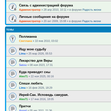
Связь с администрацией форума
Администратор
»
28 апр 2010, 10:11
» в форуме
Радость жизни
Личные сообщения на форуме
Администратор
»
20 окт 2009, 15:08
» в форуме
Радость жизни
ТЕМЫ
Поллианна
Светлана
»
10 янв 2010, 03:02
Ищу мою судьбу
Lima
»
25 мар 2026, 05:53
Лекарство для Веры
Satou
»
08 ноя 2023, 17:31
Куда приводят сны
Alex71
»
22 ноя 2025, 00:16
Спеши любить
Lima
»
16 фев 2026, 18:29
Иерей-Сан. Исповедь самурая.
Alex71
»
17 янв 2016, 18:05
Притчи
Angel
»
05 авг 2011, 21:36