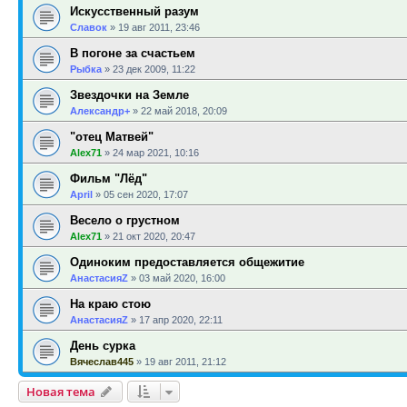
Искусственный разум
Славок
»
19 авг 2011, 23:46
В погоне за счастьем
Рыбка
»
23 дек 2009, 11:22
Звездочки на Земле
Александр+
»
22 май 2018, 20:09
"отец Матвей"
Alex71
»
24 мар 2021, 10:16
Фильм "Лёд"
April
»
05 сен 2020, 17:07
Весело о грустном
Alex71
»
21 окт 2020, 20:47
Одиноким предоставляется общежитие
АнастасияZ
»
03 май 2020, 16:00
На краю стою
АнастасияZ
»
17 апр 2020, 22:11
День сурка
Вячеслав445
»
19 авг 2011, 21:12
Новая тема