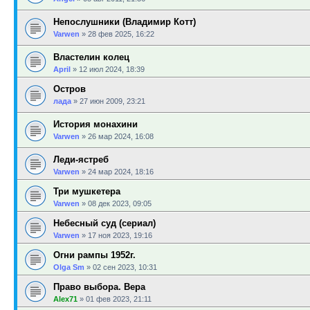
Непослушники (Владимир Котт)
Varwen
»
28 фев 2025, 16:22
Властелин колец
April
»
12 июл 2024, 18:39
Остров
лада
»
27 июн 2009, 23:21
История монахини
Varwen
»
26 мар 2024, 16:08
Леди-ястреб
Varwen
»
24 мар 2024, 18:16
Три мушкетера
Varwen
»
08 дек 2023, 09:05
Небесный суд (сериал)
Varwen
»
17 ноя 2023, 19:16
Огни рампы 1952г.
Olga Sm
»
02 сен 2023, 10:31
Право выбора. Вера
Alex71
»
01 фев 2023, 21:11