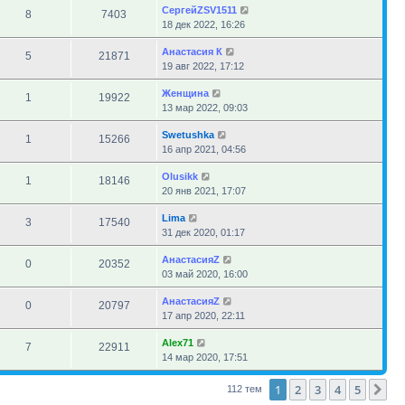
СергейZSV1511
8
7403
18 дек 2022, 16:26
Анастасия К
5
21871
19 авг 2022, 17:12
Женщина
1
19922
13 мар 2022, 09:03
Swetushka
1
15266
16 апр 2021, 04:56
Olusikk
1
18146
20 янв 2021, 17:07
Lima
3
17540
31 дек 2020, 01:17
АнастасияZ
0
20352
03 май 2020, 16:00
АнастасияZ
0
20797
17 апр 2020, 22:11
Alex71
7
22911
14 мар 2020, 17:51
1
2
3
4
5
Сл
112 тем