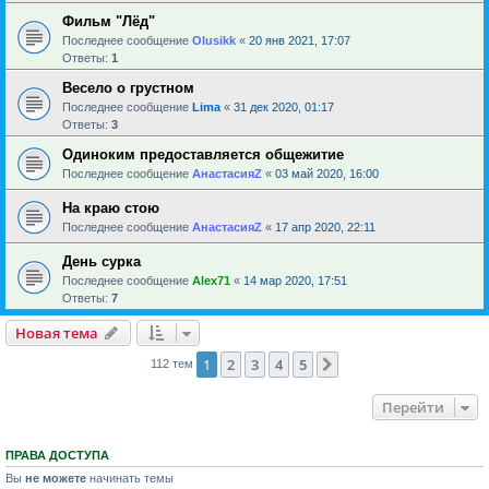
Фильм "Лёд"
Последнее сообщение
Olusikk
«
20 янв 2021, 17:07
Ответы:
1
Весело о грустном
Последнее сообщение
Lima
«
31 дек 2020, 01:17
Ответы:
3
Одиноким предоставляется общежитие
Последнее сообщение
АнастасияZ
«
03 май 2020, 16:00
На краю стою
Последнее сообщение
АнастасияZ
«
17 апр 2020, 22:11
День сурка
Последнее сообщение
Alex71
«
14 мар 2020, 17:51
Ответы:
7
Новая тема
1
2
3
4
5
След.
112 тем
Перейти
ПРАВА ДОСТУПА
Вы
не можете
начинать темы