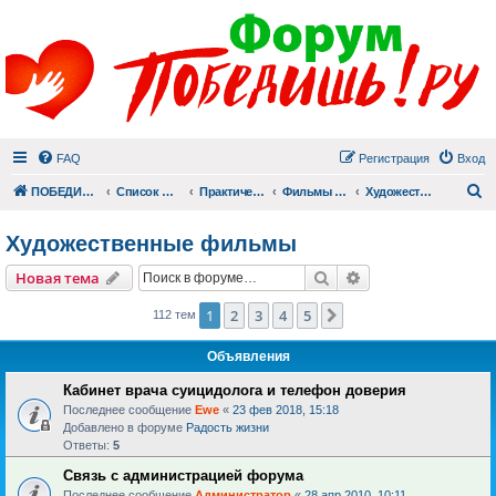
FAQ
Регистрация
Вход
П
ПОБЕДИШЬ.РУ
Список форумов
Практический раздел
Фильмы для души
Художественные фильмы
Художественные фильмы
Поиск
Расширенный пои
Новая тема
1
2
3
4
5
След.
112 тем
Объявления
Кабинет врача суицидолога и телефон доверия
Последнее сообщение
Ewe
«
23 фев 2018, 15:18
Добавлено в форуме
Радость жизни
Ответы:
5
Связь с администрацией форума
Последнее сообщение
Администратор
«
28 апр 2010, 10:11