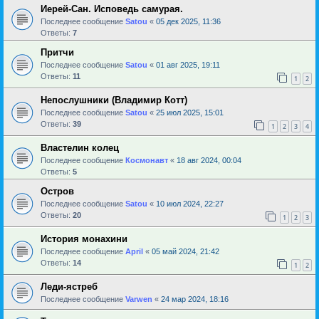
Иерей-Сан. Исповедь самурая.
Последнее сообщение
Satou
«
05 дек 2025, 11:36
Ответы:
7
Притчи
Последнее сообщение
Satou
«
01 авг 2025, 19:11
Ответы:
11
1
2
Непослушники (Владимир Котт)
Последнее сообщение
Satou
«
25 июл 2025, 15:01
Ответы:
39
1
2
3
4
Властелин колец
Последнее сообщение
Космонавт
«
18 авг 2024, 00:04
Ответы:
5
Остров
Последнее сообщение
Satou
«
10 июл 2024, 22:27
Ответы:
20
1
2
3
История монахини
Последнее сообщение
April
«
05 май 2024, 21:42
Ответы:
14
1
2
Леди-ястреб
Последнее сообщение
Varwen
«
24 мар 2024, 18:16