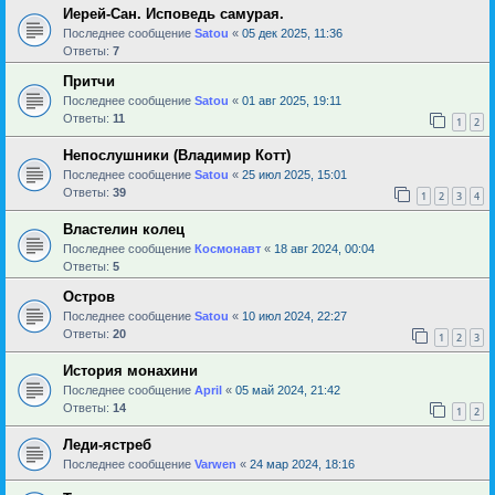
Иерей-Сан. Исповедь самурая.
Последнее сообщение
Satou
«
05 дек 2025, 11:36
Ответы:
7
Притчи
Последнее сообщение
Satou
«
01 авг 2025, 19:11
Ответы:
11
1
2
Непослушники (Владимир Котт)
Последнее сообщение
Satou
«
25 июл 2025, 15:01
Ответы:
39
1
2
3
4
Властелин колец
Последнее сообщение
Космонавт
«
18 авг 2024, 00:04
Ответы:
5
Остров
Последнее сообщение
Satou
«
10 июл 2024, 22:27
Ответы:
20
1
2
3
История монахини
Последнее сообщение
April
«
05 май 2024, 21:42
Ответы:
14
1
2
Леди-ястреб
Последнее сообщение
Varwen
«
24 мар 2024, 18:16