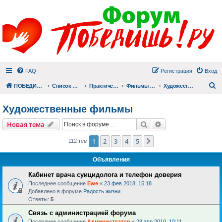
FAQ
Регистрация
Вход
П
ПОБЕДИШЬ.РУ
Список форумов
Практический раздел
Фильмы для души
Художественные фильмы
Художественные фильмы
Поиск
Расширенный пои
Новая тема
1
2
3
4
5
След.
112 тем
Объявления
Кабинет врача суицидолога и телефон доверия
Последнее сообщение
Ewe
«
23 фев 2018, 15:18
Добавлено в форуме
Радость жизни
Ответы:
5
Связь с администрацией форума
Последнее сообщение
Администратор
«
28 апр 2010, 10:11