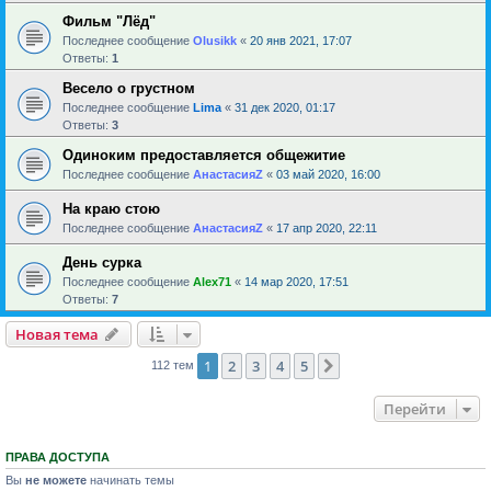
Фильм "Лёд"
Последнее сообщение
Olusikk
«
20 янв 2021, 17:07
Ответы:
1
Весело о грустном
Последнее сообщение
Lima
«
31 дек 2020, 01:17
Ответы:
3
Одиноким предоставляется общежитие
Последнее сообщение
АнастасияZ
«
03 май 2020, 16:00
На краю стою
Последнее сообщение
АнастасияZ
«
17 апр 2020, 22:11
День сурка
Последнее сообщение
Alex71
«
14 мар 2020, 17:51
Ответы:
7
Новая тема
1
2
3
4
5
След.
112 тем
Перейти
ПРАВА ДОСТУПА
Вы
не можете
начинать темы