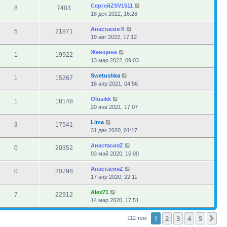
СергейZSV1511
8
7403
18 дек 2022, 16:26
Анастасия К
5
21871
19 авг 2022, 17:12
Женщина
1
19922
13 мар 2022, 09:03
Swetushka
1
15267
16 апр 2021, 04:56
Olusikk
1
18148
20 янв 2021, 17:07
Lima
3
17541
31 дек 2020, 01:17
АнастасияZ
0
20352
03 май 2020, 16:00
АнастасияZ
0
20798
17 апр 2020, 22:11
Alex71
7
22912
14 мар 2020, 17:51
1
2
3
4
5
Сл
112 тем