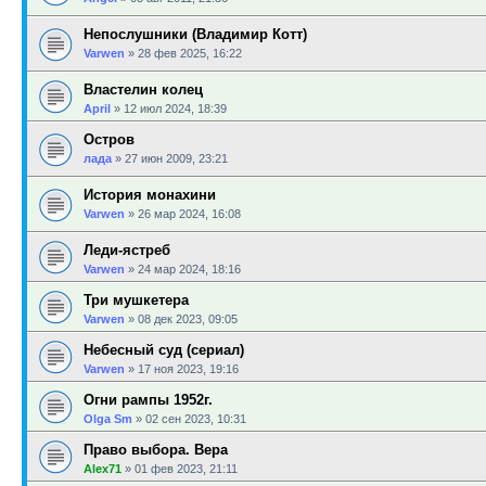
Непослушники (Владимир Котт)
Varwen
»
28 фев 2025, 16:22
Властелин колец
April
»
12 июл 2024, 18:39
Остров
лада
»
27 июн 2009, 23:21
История монахини
Varwen
»
26 мар 2024, 16:08
Леди-ястреб
Varwen
»
24 мар 2024, 18:16
Три мушкетера
Varwen
»
08 дек 2023, 09:05
Небесный суд (сериал)
Varwen
»
17 ноя 2023, 19:16
Огни рампы 1952г.
Olga Sm
»
02 сен 2023, 10:31
Право выбора. Вера
Alex71
»
01 фев 2023, 21:11