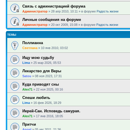
Связь с администрацией форума
Администратор
»
28 апр 2010, 10:11
» в форуме
Радость жизни
Личные сообщения на форуме
Администратор
»
20 окт 2009, 15:08
» в форуме
Радость жизни
ТЕМЫ
Поллианна
Светлана
»
10 янв 2010, 03:02
Ищу мою судьбу
Lima
»
25 мар 2026, 05:53
Лекарство для Веры
Satou
»
08 ноя 2023, 17:31
Куда приводят сны
Alex71
»
22 ноя 2025, 00:16
Спеши любить
Lima
»
16 фев 2026, 18:29
Иерей-Сан. Исповедь самурая.
Alex71
»
17 янв 2016, 18:05
Притчи
Angel
»
05 авг 2011, 21:36