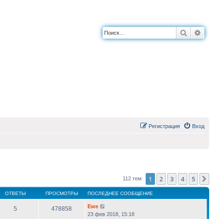
Поиск
Расш
Регистрация
Вход
1
2
3
4
5
Сл
112 тем
ОТВЕТЫ
ПРОСМОТРЫ
ПОСЛЕДНЕЕ СООБЩЕНИЕ
Ewe
5
478858
23 фев 2018, 15:18