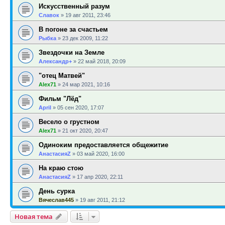
Искусственный разум
Славок
»
19 авг 2011, 23:46
В погоне за счастьем
Рыбка
»
23 дек 2009, 11:22
Звездочки на Земле
Александр+
»
22 май 2018, 20:09
"отец Матвей"
Alex71
»
24 мар 2021, 10:16
Фильм "Лёд"
April
»
05 сен 2020, 17:07
Весело о грустном
Alex71
»
21 окт 2020, 20:47
Одиноким предоставляется общежитие
АнастасияZ
»
03 май 2020, 16:00
На краю стою
АнастасияZ
»
17 апр 2020, 22:11
День сурка
Вячеслав445
»
19 авг 2011, 21:12
Новая тема