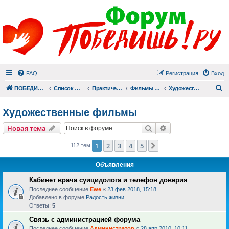
FAQ
Регистрация
Вход
П
ПОБЕДИШЬ.РУ
Список форумов
Практический раздел
Фильмы для души
Художественные фильмы
Художественные фильмы
Поиск
Расширенный пои
Новая тема
1
2
3
4
5
След.
112 тем
Объявления
Кабинет врача суицидолога и телефон доверия
Последнее сообщение
Ewe
«
23 фев 2018, 15:18
Добавлено в форуме
Радость жизни
Ответы:
5
Связь с администрацией форума
Последнее сообщение
Администратор
«
28 апр 2010, 10:11