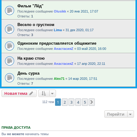
Фильм "Лёд"
Последнее сообщение
Olusikk
«
20 янв 2021, 17:07
Ответы:
1
Весело о грустном
Последнее сообщение
Lima
«
31 дек 2020, 01:17
Ответы:
3
Одиноким предоставляется общежитие
Последнее сообщение
АнастасияZ
«
03 май 2020, 16:00
На краю стою
Последнее сообщение
АнастасияZ
«
17 апр 2020, 22:11
День сурка
Последнее сообщение
Alex71
«
14 мар 2020, 17:51
Ответы:
7
Новая тема
1
2
3
4
5
След.
112 тем
Перейти
ПРАВА ДОСТУПА
Вы
не можете
начинать темы