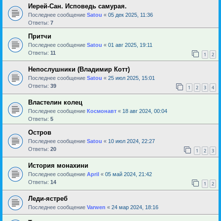
Иерей-Сан. Исповедь самурая.
Последнее сообщение
Satou
«
05 дек 2025, 11:36
Ответы:
7
Притчи
Последнее сообщение
Satou
«
01 авг 2025, 19:11
Ответы:
11
1
2
Непослушники (Владимир Котт)
Последнее сообщение
Satou
«
25 июл 2025, 15:01
Ответы:
39
1
2
3
4
Властелин колец
Последнее сообщение
Космонавт
«
18 авг 2024, 00:04
Ответы:
5
Остров
Последнее сообщение
Satou
«
10 июл 2024, 22:27
Ответы:
20
1
2
3
История монахини
Последнее сообщение
April
«
05 май 2024, 21:42
Ответы:
14
1
2
Леди-ястреб
Последнее сообщение
Varwen
«
24 мар 2024, 18:16