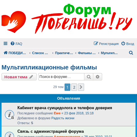
FAQ
Регистрация
Вход
П
ПОБЕДИШЬ.РУ
Список форумов
Практический раздел
Фильмы для души
Мультипликационные фильмы
Мультипликационные фильмы
Поиск
Расширенный пои
Новая тема
1
2
След.
29 тем
Объявления
Кабинет врача суицидолога и телефон доверия
Последнее сообщение
Ewe
«
23 фев 2018, 15:18
Добавлено в форуме
Радость жизни
Ответы:
5
Связь с администрацией форума
Последнее сообщение
Администратор
«
28 апр 2010, 10:11