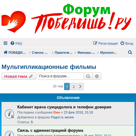
FAQ
Регистрация
Вход
П
ПОБЕДИШЬ.РУ
Список форумов
Практический раздел
Фильмы для души
Мультипликационные фильмы
Мультипликационные фильмы
Поиск
Расширенный пои
Новая тема
1
2
След.
29 тем
Объявления
Кабинет врача суицидолога и телефон доверия
Последнее сообщение
Ewe
«
23 фев 2018, 15:18
Добавлено в форуме
Радость жизни
Ответы:
5
Связь с администрацией форума
Последнее сообщение
Администратор
«
28 апр 2010, 10:11