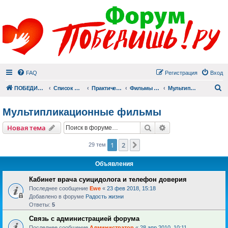
FAQ
Регистрация
Вход
П
ПОБЕДИШЬ.РУ
Список форумов
Практический раздел
Фильмы для души
Мультипликационные фильмы
Мультипликационные фильмы
Поиск
Расширенный пои
Новая тема
1
2
След.
29 тем
Объявления
Кабинет врача суицидолога и телефон доверия
Последнее сообщение
Ewe
«
23 фев 2018, 15:18
Добавлено в форуме
Радость жизни
Ответы:
5
Связь с администрацией форума
Последнее сообщение
Администратор
«
28 апр 2010, 10:11