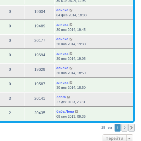
30 май 2014, 12:50
алиска
0
19634
04 фев 2014, 18:08
алиска
0
19489
30 янв 2014, 19:45
алиска
0
20177
30 янв 2014, 19:30
алиска
0
19694
30 янв 2014, 19:05
алиска
0
19629
30 янв 2014, 18:59
алиска
0
19587
30 янв 2014, 18:50
Zebra
3
20141
27 дек 2013, 23:31
баба Лена
2
20435
08 сен 2013, 09:36
1
2
Сл
29 тем
Перейти