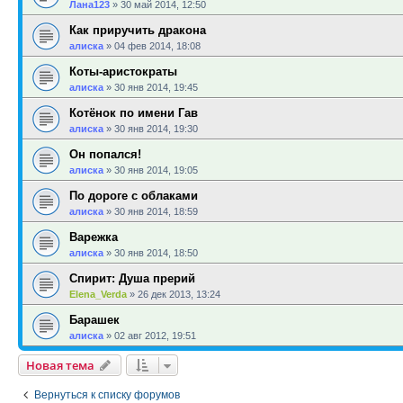
Лана123
»
30 май 2014, 12:50
Как приручить дракона
алиска
»
04 фев 2014, 18:08
Коты-аристократы
алиска
»
30 янв 2014, 19:45
Котёнок по имени Гав
алиска
»
30 янв 2014, 19:30
Он попался!
алиска
»
30 янв 2014, 19:05
По дороге с облаками
алиска
»
30 янв 2014, 18:59
Варежка
алиска
»
30 янв 2014, 18:50
Спирит: Душа прерий
Elena_Verda
»
26 дек 2013, 13:24
Барашек
алиска
»
02 авг 2012, 19:51
Новая тема
Вернуться к списку форумов