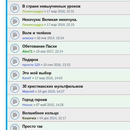
В стране невыученных уроков
Ленинградка
»
17 мар 2018, 22:31
Нехочуха: Великая нехочуха.
Ленинградка
»
17 мар 2018, 22:15
Волк и телёнок
алиска
»
30 янв 2014, 19:24
Обетование Пасхи
Alex71
»
19 апр 2017, 22:14
Подарок
просто 123
»
10 сен 2016, 13:10
Это мой выбор
КатяТ
»
17 мар 2016, 14:03
30 христианских мультфильмов
Миртеб
»
18 дек 2015, 14:27
Город героев
Houus
»
07 май 2015, 14:26
Волшебное кольцо
Кошечка
»
04 дек 2014, 22:17
Просто так