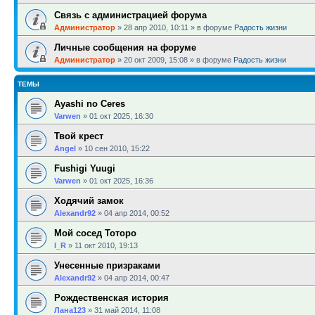
Связь с администрацией форума
Администратор
»
28 апр 2010, 10:11
» в форуме
Радость жизни
Личные сообщения на форуме
Администратор
»
20 окт 2009, 15:08
» в форуме
Радость жизни
ТЕМЫ
Ayashi no Ceres
Varwen
»
01 окт 2025, 16:30
Твой крест
Angel
»
10 сен 2010, 15:22
Fushigi Yuugi
Varwen
»
01 окт 2025, 16:36
Ходячий замок
Alexandr92
»
04 апр 2014, 00:52
Мой сосед Тоторо
l_R
»
11 окт 2010, 19:13
Унесенные призраками
Alexandr92
»
04 апр 2014, 00:47
Рождественская история
Лана123
»
31 май 2014, 11:08