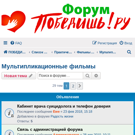
FAQ
Регистрация
Вход
П
ПОБЕДИШЬ.РУ
Список форумов
Практический раздел
Фильмы для души
Мультипликационные фильмы
Мультипликационные фильмы
Поиск
Расширенный пои
Новая тема
1
2
След.
29 тем
Объявления
Кабинет врача суицидолога и телефон доверия
Последнее сообщение
Ewe
«
23 фев 2018, 15:18
Добавлено в форуме
Радость жизни
Ответы:
5
Связь с администрацией форума
Последнее сообщение
Администратор
«
28 апр 2010, 10:11