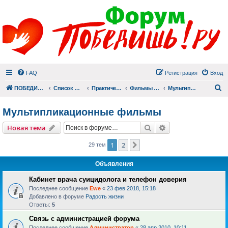
FAQ
Регистрация
Вход
П
ПОБЕДИШЬ.РУ
Список форумов
Практический раздел
Фильмы для души
Мультипликационные фильмы
Мультипликационные фильмы
Поиск
Расширенный пои
Новая тема
1
2
След.
29 тем
Объявления
Кабинет врача суицидолога и телефон доверия
Последнее сообщение
Ewe
«
23 фев 2018, 15:18
Добавлено в форуме
Радость жизни
Ответы:
5
Связь с администрацией форума
Последнее сообщение
Администратор
«
28 апр 2010, 10:11