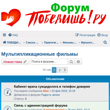
FAQ
Регистрация
Вход
П
ПОБЕДИШЬ.РУ
Список форумов
Практический раздел
Фильмы для души
Мультипликационные фильмы
Мультипликационные фильмы
Поиск
Расширенный пои
Новая тема
1
2
След.
29 тем
Объявления
Кабинет врача суицидолога и телефон доверия
Последнее сообщение
Ewe
«
23 фев 2018, 15:18
Добавлено в форуме
Радость жизни
Ответы:
5
Связь с администрацией форума
Последнее сообщение
Администратор
«
28 апр 2010, 10:11