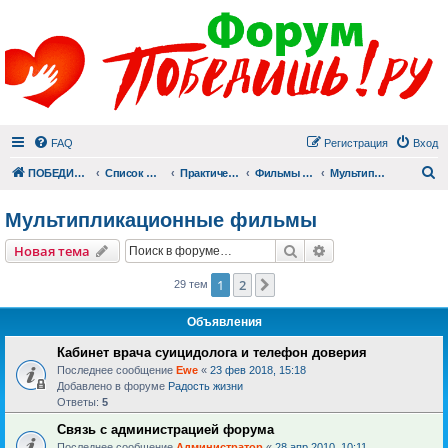
FAQ
Регистрация
Вход
П
ПОБЕДИШЬ.РУ
Список форумов
Практический раздел
Фильмы для души
Мультипликационные фильмы
Мультипликационные фильмы
Поиск
Расширенный пои
Новая тема
1
2
След.
29 тем
Объявления
Кабинет врача суицидолога и телефон доверия
Последнее сообщение
Ewe
«
23 фев 2018, 15:18
Добавлено в форуме
Радость жизни
Ответы:
5
Связь с администрацией форума
Последнее сообщение
Администратор
«
28 апр 2010, 10:11