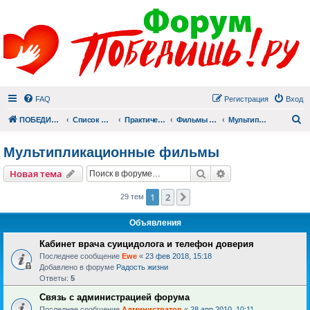
FAQ
Регистрация
Вход
П
ПОБЕДИШЬ.РУ
Список форумов
Практический раздел
Фильмы для души
Мультипликационные фильмы
Мультипликационные фильмы
Поиск
Расширенный пои
Новая тема
1
2
След.
29 тем
Объявления
Кабинет врача суицидолога и телефон доверия
Последнее сообщение
Ewe
«
23 фев 2018, 15:18
Добавлено в форуме
Радость жизни
Ответы:
5
Связь с администрацией форума
Последнее сообщение
Администратор
«
28 апр 2010, 10:11