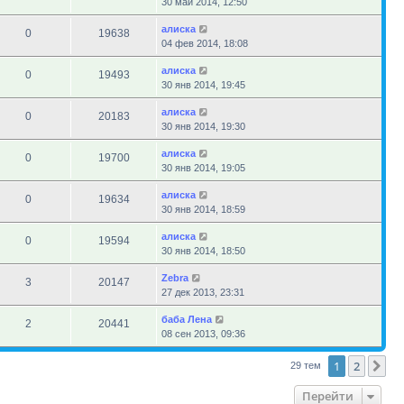
30 май 2014, 12:50
алиска
0
19638
04 фев 2014, 18:08
алиска
0
19493
30 янв 2014, 19:45
алиска
0
20183
30 янв 2014, 19:30
алиска
0
19700
30 янв 2014, 19:05
алиска
0
19634
30 янв 2014, 18:59
алиска
0
19594
30 янв 2014, 18:50
Zebra
3
20147
27 дек 2013, 23:31
баба Лена
2
20441
08 сен 2013, 09:36
1
2
Сл
29 тем
Перейти