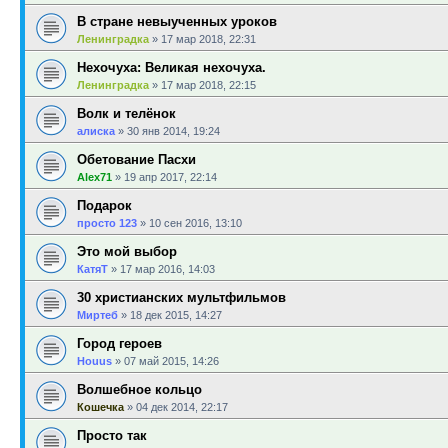
В стране невыученных уроков
Ленинградка
»
17 мар 2018, 22:31
Нехочуха: Великая нехочуха.
Ленинградка
»
17 мар 2018, 22:15
Волк и телёнок
алиска
»
30 янв 2014, 19:24
Обетование Пасхи
Alex71
»
19 апр 2017, 22:14
Подарок
просто 123
»
10 сен 2016, 13:10
Это мой выбор
КатяТ
»
17 мар 2016, 14:03
30 христианских мультфильмов
Миртеб
»
18 дек 2015, 14:27
Город героев
Houus
»
07 май 2015, 14:26
Волшебное кольцо
Кошечка
»
04 дек 2014, 22:17
Просто так