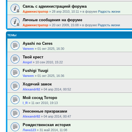
Связь с администрацией форума
Администратор
»
28 апр 2010, 10:11
» в форуме
Радость жизни
Личные сообщения на форуме
Администратор
»
20 окт 2009, 15:08
» в форуме
Радость жизни
ТЕМЫ
Ayashi no Ceres
Varwen
»
01 окт 2025, 16:30
Твой крест
Angel
»
10 сен 2010, 15:22
Fushigi Yuugi
Varwen
»
01 окт 2025, 16:36
Ходячий замок
Alexandr92
»
04 апр 2014, 00:52
Мой сосед Тоторо
l_R
»
11 окт 2010, 19:13
Унесенные призраками
Alexandr92
»
04 апр 2014, 00:47
Рождественская история
Лана123
»
31 май 2014, 11:08