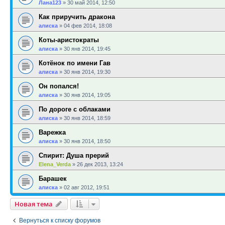
Лана123
»
30 май 2014, 12:50
Как приручить дракона
алиска
»
04 фев 2014, 18:08
Коты-аристократы
алиска
»
30 янв 2014, 19:45
Котёнок по имени Гав
алиска
»
30 янв 2014, 19:30
Он попался!
алиска
»
30 янв 2014, 19:05
По дороге с облаками
алиска
»
30 янв 2014, 18:59
Варежка
алиска
»
30 янв 2014, 18:50
Спирит: Душа прерий
Elena_Verda
»
26 дек 2013, 13:24
Барашек
алиска
»
02 авг 2012, 19:51
Новая тема
Вернуться к списку форумов