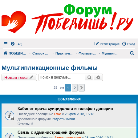
FAQ
Регистрация
Вход
П
ПОБЕДИШЬ.РУ
Список форумов
Практический раздел
Фильмы для души
Мультипликационные фильмы
Мультипликационные фильмы
Поиск
Расширенный пои
Новая тема
1
2
След.
29 тем
Объявления
Кабинет врача суицидолога и телефон доверия
Последнее сообщение
Ewe
«
23 фев 2018, 15:18
Добавлено в форуме
Радость жизни
Ответы:
5
Связь с администрацией форума
Последнее сообщение
Администратор
«
28 апр 2010, 10:11