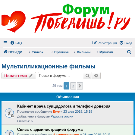
FAQ
Регистрация
Вход
П
ПОБЕДИШЬ.РУ
Список форумов
Практический раздел
Фильмы для души
Мультипликационные фильмы
Мультипликационные фильмы
Поиск
Расширенный пои
Новая тема
1
2
След.
29 тем
Объявления
Кабинет врача суицидолога и телефон доверия
Последнее сообщение
Ewe
«
23 фев 2018, 15:18
Добавлено в форуме
Радость жизни
Ответы:
5
Связь с администрацией форума
Последнее сообщение
Администратор
«
28 апр 2010, 10:11