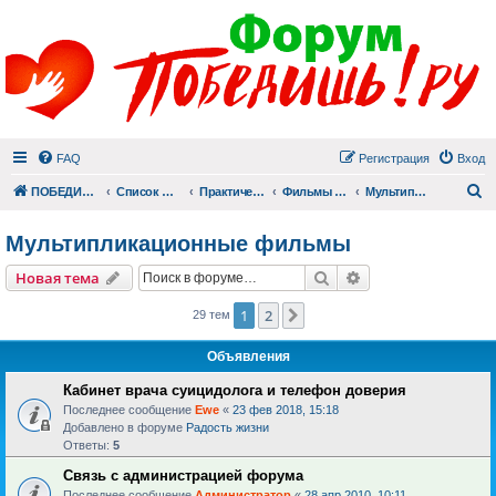
FAQ
Регистрация
Вход
П
ПОБЕДИШЬ.РУ
Список форумов
Практический раздел
Фильмы для души
Мультипликационные фильмы
Мультипликационные фильмы
Поиск
Расширенный пои
Новая тема
1
2
След.
29 тем
Объявления
Кабинет врача суицидолога и телефон доверия
Последнее сообщение
Ewe
«
23 фев 2018, 15:18
Добавлено в форуме
Радость жизни
Ответы:
5
Связь с администрацией форума
Последнее сообщение
Администратор
«
28 апр 2010, 10:11