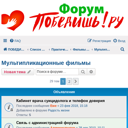
FAQ
Регистрация
Вход
П
ПОБЕДИШЬ.РУ
Список форумов
Практический раздел
Фильмы для души
Мультипликационные фильмы
Мультипликационные фильмы
Поиск
Расширенный пои
Новая тема
1
2
След.
29 тем
Объявления
Кабинет врача суицидолога и телефон доверия
Последнее сообщение
Ewe
«
23 фев 2018, 15:18
Добавлено в форуме
Радость жизни
Ответы:
5
Связь с администрацией форума
Последнее сообщение
Администратор
«
28 апр 2010, 10:11