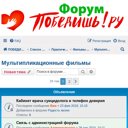
FAQ
Регистрация
Вход
П
ПОБЕДИШЬ.РУ
Список форумов
Практический раздел
Фильмы для души
Мультипликационные фильмы
Мультипликационные фильмы
Поиск
Расширенный пои
Новая тема
1
2
След.
29 тем
Объявления
Кабинет врача суицидолога и телефон доверия
Последнее сообщение
Ewe
«
23 фев 2018, 15:18
Добавлено в форуме
Радость жизни
Ответы:
5
Связь с администрацией форума
Последнее сообщение
Администратор
«
28 апр 2010, 10:11