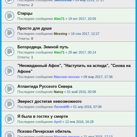
Ответы:
2
Старцы
Последнее сообщение
Alex71
«
19 окт 2017, 20:59
Просто для души
Последнее сообщение
Messing
«
16 сен 2017, 12:27
Ответы:
8
Богородица. Земной путь
Последнее сообщение
Alex71
«
28 авг 2017, 00:14
Ответы:
1
"Неожиданный Афон", "Наступить на аспида", "Снова на
Афоне"
Последнее сообщение
Максим-лесник
«
09 мар 2017, 17:38
Атлантида Русского Севера
Последнее сообщение
Naroy
«
01 май 2016, 00:08
Эверест достигая невозможного
Последнее сообщение
ЛилияИВ
«
01 апр 2016, 07:08
Я была в гостях у смерти
Последнее сообщение
April
«
12 янв 2016, 16:28
Псково-Печерская обитель
Последнее сообщение
Максим-лесник
«
21 июл 2015, 17:13