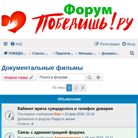
FAQ
Регистрация
Вход
П
ПОБЕДИШЬ.РУ
Список форумов
Практический раздел
Фильмы для души
Документальные фильмы
Документальные фильмы
Поиск
Расширенный пои
Новая тема
1
2
След.
43 темы
Объявления
Кабинет врача суицидолога и телефон доверия
Последнее сообщение
Ewe
«
23 фев 2018, 15:18
Добавлено в форуме
Радость жизни
Ответы:
5
Связь с администрацией форума
Последнее сообщение
Администратор
«
28 апр 2010, 10:11