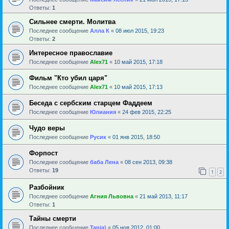
Ответы:
1
Сильнее смерти. Молитва
Последнее сообщение
Алла К
«
08 июл 2015, 19:23
Ответы:
2
Интересное православие
Последнее сообщение
Alex71
«
10 май 2015, 17:18
Фильм "Кто убил царя"
Последнее сообщение
Alex71
«
10 май 2015, 17:13
Беседа с сербским старцем Фаддеем
Последнее сообщение
Юлиания
«
24 фев 2015, 22:25
Чудо веры
Последнее сообщение
Русик
«
01 янв 2015, 18:50
Форпост
Последнее сообщение
баба Лена
«
08 сен 2013, 09:38
Ответы:
19
1
2
Разбойник
Последнее сообщение
Агния Львовна
«
21 май 2013, 11:17
Ответы:
1
Тайны смерти
Последнее сообщение
Tanja)
«
05 ноя 2012, 01:00