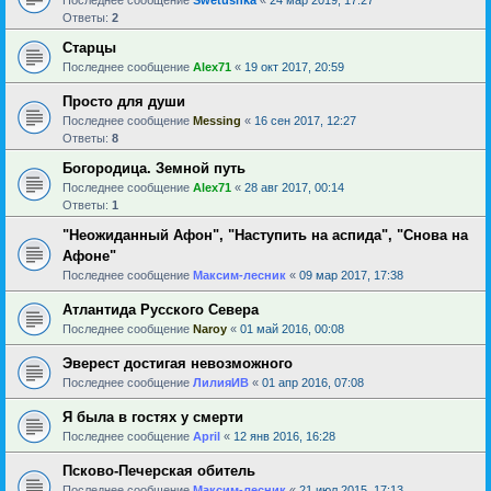
Ответы:
2
Старцы
Последнее сообщение
Alex71
«
19 окт 2017, 20:59
Просто для души
Последнее сообщение
Messing
«
16 сен 2017, 12:27
Ответы:
8
Богородица. Земной путь
Последнее сообщение
Alex71
«
28 авг 2017, 00:14
Ответы:
1
"Неожиданный Афон", "Наступить на аспида", "Снова на
Афоне"
Последнее сообщение
Максим-лесник
«
09 мар 2017, 17:38
Атлантида Русского Севера
Последнее сообщение
Naroy
«
01 май 2016, 00:08
Эверест достигая невозможного
Последнее сообщение
ЛилияИВ
«
01 апр 2016, 07:08
Я была в гостях у смерти
Последнее сообщение
April
«
12 янв 2016, 16:28
Псково-Печерская обитель
Последнее сообщение
Максим-лесник
«
21 июл 2015, 17:13