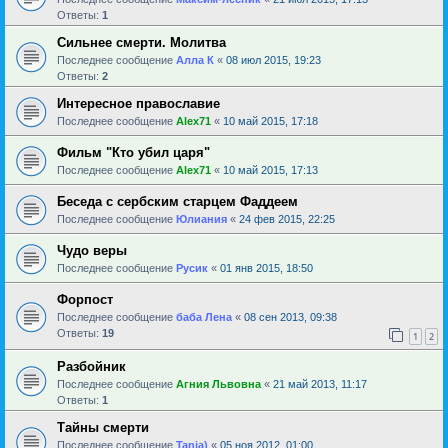
Ответы:
1
Сильнее смерти. Молитва
Последнее сообщение
Алла К
«
08 июл 2015, 19:23
Ответы:
2
Интересное православие
Последнее сообщение
Alex71
«
10 май 2015, 17:18
Фильм "Кто убил царя"
Последнее сообщение
Alex71
«
10 май 2015, 17:13
Беседа с сербским старцем Фаддеем
Последнее сообщение
Юлиания
«
24 фев 2015, 22:25
Чудо веры
Последнее сообщение
Русик
«
01 янв 2015, 18:50
Форпост
Последнее сообщение
баба Лена
«
08 сен 2013, 09:38
Ответы:
19
1
2
Разбойник
Последнее сообщение
Агния Львовна
«
21 май 2013, 11:17
Ответы:
1
Тайны смерти
Последнее сообщение
Tanja)
«
05 ноя 2012, 01:00