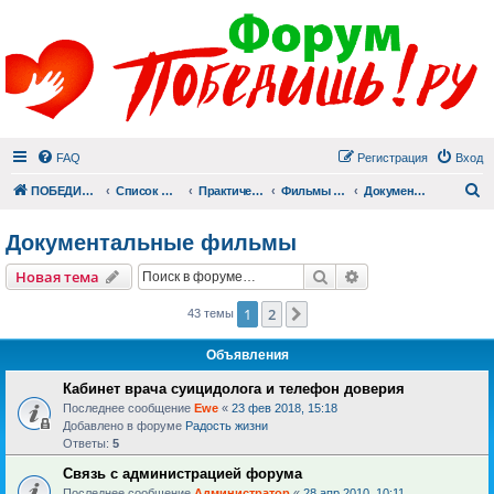
FAQ
Регистрация
Вход
П
ПОБЕДИШЬ.РУ
Список форумов
Практический раздел
Фильмы для души
Документальные фильмы
Документальные фильмы
Поиск
Расширенный пои
Новая тема
1
2
След.
43 темы
Объявления
Кабинет врача суицидолога и телефон доверия
Последнее сообщение
Ewe
«
23 фев 2018, 15:18
Добавлено в форуме
Радость жизни
Ответы:
5
Связь с администрацией форума
Последнее сообщение
Администратор
«
28 апр 2010, 10:11