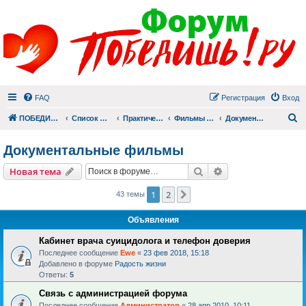
FAQ
Регистрация
Вход
П
ПОБЕДИШЬ.РУ
Список форумов
Практический раздел
Фильмы для души
Документальные фильмы
Документальные фильмы
Поиск
Расширенный пои
Новая тема
1
2
След.
43 темы
Объявления
Кабинет врача суицидолога и телефон доверия
Последнее сообщение
Ewe
«
23 фев 2018, 15:18
Добавлено в форуме
Радость жизни
Ответы:
5
Связь с администрацией форума
Последнее сообщение
Администратор
«
28 апр 2010, 10:11