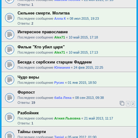
Ответы:
1
Сильнее смерти. Молитва
Последнее сообщение
Алла К
«
08 июл 2015, 19:23
Ответы:
2
Интересное православие
Последнее сообщение
Alex71
«
10 май 2015, 17:18
Фильм "Кто убил царя"
Последнее сообщение
Alex71
«
10 май 2015, 17:13
Беседа с сербским старцем Фаддеем
Последнее сообщение
Юлиания
«
24 фев 2015, 22:25
Чудо веры
Последнее сообщение
Русик
«
01 янв 2015, 18:50
Форпост
Последнее сообщение
баба Лена
«
08 сен 2013, 09:38
Ответы:
19
1
2
Разбойник
Последнее сообщение
Агния Львовна
«
21 май 2013, 11:17
Ответы:
1
Тайны смерти
Последнее сообщение
Tanja)
«
05 ноя 2012, 01:00