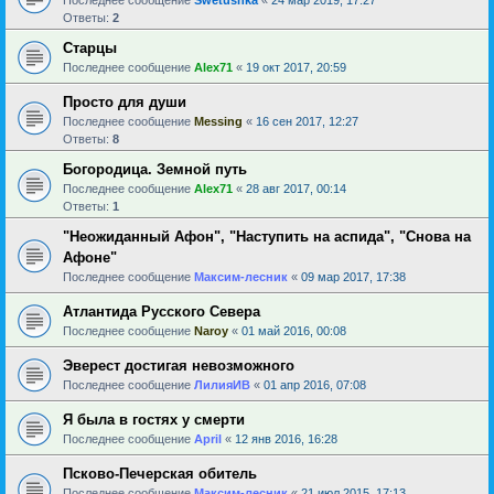
Ответы:
2
Старцы
Последнее сообщение
Alex71
«
19 окт 2017, 20:59
Просто для души
Последнее сообщение
Messing
«
16 сен 2017, 12:27
Ответы:
8
Богородица. Земной путь
Последнее сообщение
Alex71
«
28 авг 2017, 00:14
Ответы:
1
"Неожиданный Афон", "Наступить на аспида", "Снова на
Афоне"
Последнее сообщение
Максим-лесник
«
09 мар 2017, 17:38
Атлантида Русского Севера
Последнее сообщение
Naroy
«
01 май 2016, 00:08
Эверест достигая невозможного
Последнее сообщение
ЛилияИВ
«
01 апр 2016, 07:08
Я была в гостях у смерти
Последнее сообщение
April
«
12 янв 2016, 16:28
Псково-Печерская обитель
Последнее сообщение
Максим-лесник
«
21 июл 2015, 17:13