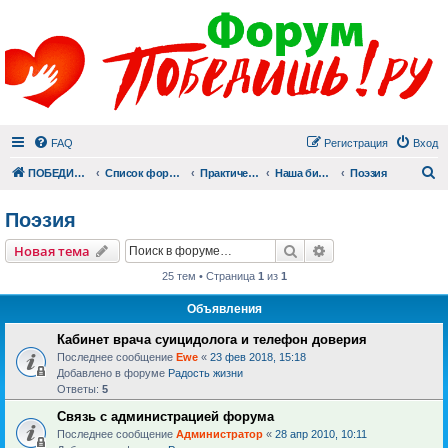
FAQ
Регистрация
Вход
П
ПОБЕДИШЬ.РУ
Список форумов
Практический раздел
Наша библиотека
Поэзия
Поэзия
Поиск
Расширенный пои
Новая тема
25 тем • Страница
1
из
1
Объявления
Кабинет врача суицидолога и телефон доверия
Последнее сообщение
Ewe
«
23 фев 2018, 15:18
Добавлено в форуме
Радость жизни
Ответы:
5
Связь с администрацией форума
Последнее сообщение
Администратор
«
28 апр 2010, 10:11