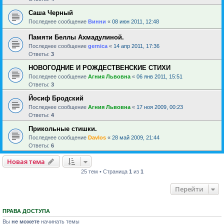
Саша Черный
Последнее сообщение
Винни
«
08 июн 2011, 12:48
Памяти Беллы Ахмадулиной.
Последнее сообщение
gernica
«
14 апр 2011, 17:36
Ответы:
3
НОВОГОДНИЕ И РОЖДЕСТВЕНСКИЕ СТИХИ
Последнее сообщение
Агния Львовна
«
06 янв 2011, 15:51
Ответы:
3
Йосиф Бродский
Последнее сообщение
Агния Львовна
«
17 ноя 2009, 00:23
Ответы:
4
Прикольные стишки.
Последнее сообщение
Davlos
«
28 май 2009, 21:44
Ответы:
6
Новая тема
25 тем • Страница
1
из
1
Перейти
ПРАВА ДОСТУПА
Вы
не можете
начинать темы