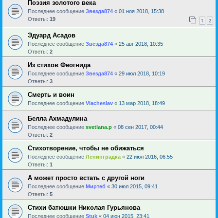
Поэзия золотого века
Последнее сообщение
Звезда874
«
01 ноя 2018, 15:38
Ответы:
19
1
2
Эдуард Асадов
Последнее сообщение
Звезда874
«
25 авг 2018, 10:35
Ответы:
2
Из стихов Феогнида
Последнее сообщение
Звезда874
«
29 июл 2018, 10:19
Ответы:
3
Смерть и воин
Последнее сообщение
Viacheslav
«
13 мар 2018, 18:49
Белла Ахмадулина
Последнее сообщение
svetlana.p
«
08 сен 2017, 00:44
Ответы:
2
Стихотворение, чтобы не обижаться
Последнее сообщение
Ленинградка
«
22 июл 2016, 06:55
Ответы:
1
А может просто встать с другой ноги
Последнее сообщение
Миртеб
«
30 июл 2015, 09:41
Ответы:
5
Стихи батюшки Николая Гурьянова
Последнее сообщение
Stuk
«
04 июн 2015, 23:41