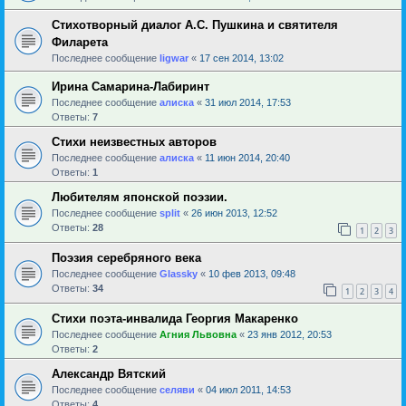
Стихотворный диалог А.С. Пушкина и святителя
Филарета
Последнее сообщение
ligwar
«
17 сен 2014, 13:02
Ирина Самарина-Лабиринт
Последнее сообщение
алиска
«
31 июл 2014, 17:53
Ответы:
7
Стихи неизвестных авторов
Последнее сообщение
алиска
«
11 июн 2014, 20:40
Ответы:
1
Любителям японской поэзии.
Последнее сообщение
sрlit
«
26 июн 2013, 12:52
Ответы:
28
1
2
3
Поэзия серебряного века
Последнее сообщение
Glassky
«
10 фев 2013, 09:48
Ответы:
34
1
2
3
4
Стихи поэта-инвалида Георгия Макаренко
Последнее сообщение
Агния Львовна
«
23 янв 2012, 20:53
Ответы:
2
Александр Вятский
Последнее сообщение
селяви
«
04 июл 2011, 14:53
Ответы:
4