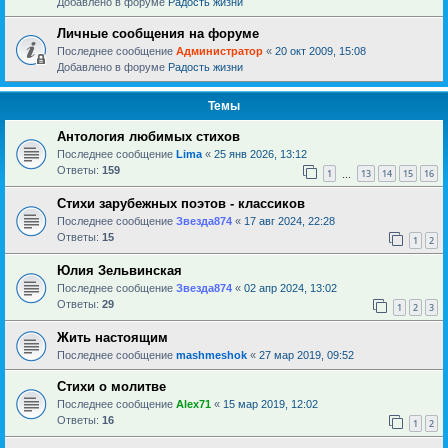
Добавлено в форуме
Радость жизни
Личные сообщения на форуме
Последнее сообщение
Администратор
«
20 окт 2009, 15:08
Добавлено в форуме
Радость жизни
Темы
Антология любимых стихов
Последнее сообщение
Lima
«
25 янв 2026, 13:12
Ответы:
159
1
13
14
15
16
…
Стихи зарубежных поэтов - классиков
Последнее сообщение
Звезда874
«
17 авг 2024, 22:28
Ответы:
15
1
2
Юлия Зельвинская
Последнее сообщение
Звезда874
«
02 апр 2024, 13:02
Ответы:
29
1
2
3
Жить настоящим
Последнее сообщение
mashmeshok
«
27 мар 2019, 09:52
Стихи о молитве
Последнее сообщение
Alex71
«
15 мар 2019, 12:02
Ответы:
16
1
2