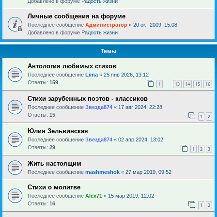
Добавлено в форуме
Радость жизни
Личные сообщения на форуме
Последнее сообщение
Администратор
«
20 окт 2009, 15:08
Добавлено в форуме
Радость жизни
Темы
Антология любимых стихов
Последнее сообщение
Lima
«
25 янв 2026, 13:12
Ответы:
159
1
13
14
15
16
…
Стихи зарубежных поэтов - классиков
Последнее сообщение
Звезда874
«
17 авг 2024, 22:28
Ответы:
15
1
2
Юлия Зельвинская
Последнее сообщение
Звезда874
«
02 апр 2024, 13:02
Ответы:
29
1
2
3
Жить настоящим
Последнее сообщение
mashmeshok
«
27 мар 2019, 09:52
Стихи о молитве
Последнее сообщение
Alex71
«
15 мар 2019, 12:02
Ответы:
16
1
2