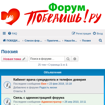
FAQ
Регистрация
Вход
П
ПОБЕДИШЬ.РУ
Список форумов
Практический раздел
Наша библиотека
Поэзия
Поэзия
Поиск
Расширенный пои
Новая тема
25 тем • Страница
1
из
1
Объявления
Кабинет врача суицидолога и телефон доверия
Последнее сообщение
Ewe
«
23 фев 2018, 15:18
Добавлено в форуме
Радость жизни
Ответы:
5
Связь с администрацией форума
Последнее сообщение
Администратор
«
28 апр 2010, 10:11