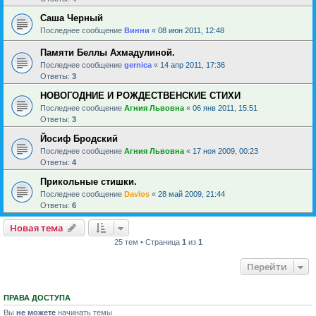
Саша Черный
Последнее сообщение
Винни
«
08 июн 2011, 12:48
Памяти Беллы Ахмадулиной.
Последнее сообщение
gernica
«
14 апр 2011, 17:36
Ответы:
3
НОВОГОДНИЕ И РОЖДЕСТВЕНСКИЕ СТИХИ
Последнее сообщение
Агния Львовна
«
06 янв 2011, 15:51
Ответы:
3
Йосиф Бродский
Последнее сообщение
Агния Львовна
«
17 ноя 2009, 00:23
Ответы:
4
Прикольные стишки.
Последнее сообщение
Davlos
«
28 май 2009, 21:44
Ответы:
6
Новая тема
25 тем • Страница
1
из
1
Перейти
ПРАВА ДОСТУПА
Вы
не можете
начинать темы