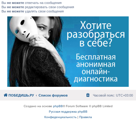
Вы
не можете
отвечать на сообщения
Вы
не можете
редактировать свои сообщения
Вы
не можете
удалять свои сообщения
ПОБЕДИШЬ.РУ
Список форумов
Часовой пояс:
UTC+03:00
Создано на основе
phpBB
® Forum Software © phpBB Limited
Русская поддержка phpBB
Конфиденциальность
|
Правила