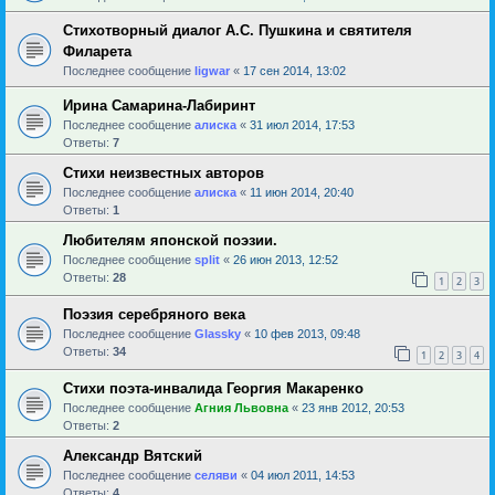
Стихотворный диалог А.С. Пушкина и святителя
Филарета
Последнее сообщение
ligwar
«
17 сен 2014, 13:02
Ирина Самарина-Лабиринт
Последнее сообщение
алиска
«
31 июл 2014, 17:53
Ответы:
7
Стихи неизвестных авторов
Последнее сообщение
алиска
«
11 июн 2014, 20:40
Ответы:
1
Любителям японской поэзии.
Последнее сообщение
sрlit
«
26 июн 2013, 12:52
Ответы:
28
1
2
3
Поэзия серебряного века
Последнее сообщение
Glassky
«
10 фев 2013, 09:48
Ответы:
34
1
2
3
4
Стихи поэта-инвалида Георгия Макаренко
Последнее сообщение
Агния Львовна
«
23 янв 2012, 20:53
Ответы:
2
Александр Вятский
Последнее сообщение
селяви
«
04 июл 2011, 14:53
Ответы:
4