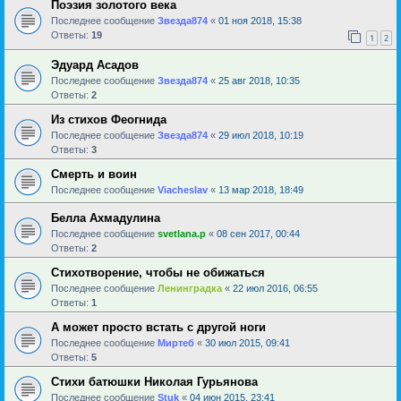
Поэзия золотого века
Последнее сообщение
Звезда874
«
01 ноя 2018, 15:38
Ответы:
19
1
2
Эдуард Асадов
Последнее сообщение
Звезда874
«
25 авг 2018, 10:35
Ответы:
2
Из стихов Феогнида
Последнее сообщение
Звезда874
«
29 июл 2018, 10:19
Ответы:
3
Смерть и воин
Последнее сообщение
Viacheslav
«
13 мар 2018, 18:49
Белла Ахмадулина
Последнее сообщение
svetlana.p
«
08 сен 2017, 00:44
Ответы:
2
Стихотворение, чтобы не обижаться
Последнее сообщение
Ленинградка
«
22 июл 2016, 06:55
Ответы:
1
А может просто встать с другой ноги
Последнее сообщение
Миртеб
«
30 июл 2015, 09:41
Ответы:
5
Стихи батюшки Николая Гурьянова
Последнее сообщение
Stuk
«
04 июн 2015, 23:41