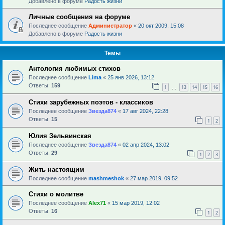
Добавлено в форуме
Радость жизни
Личные сообщения на форуме
Последнее сообщение
Администратор
«
20 окт 2009, 15:08
Добавлено в форуме
Радость жизни
Темы
Антология любимых стихов
Последнее сообщение
Lima
«
25 янв 2026, 13:12
Ответы:
159
1
13
14
15
16
…
Стихи зарубежных поэтов - классиков
Последнее сообщение
Звезда874
«
17 авг 2024, 22:28
Ответы:
15
1
2
Юлия Зельвинская
Последнее сообщение
Звезда874
«
02 апр 2024, 13:02
Ответы:
29
1
2
3
Жить настоящим
Последнее сообщение
mashmeshok
«
27 мар 2019, 09:52
Стихи о молитве
Последнее сообщение
Alex71
«
15 мар 2019, 12:02
Ответы:
16
1
2