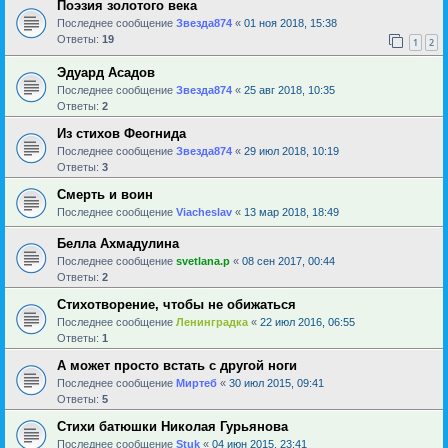
Поэзия золотого века
Последнее сообщение
Звезда874
«
01 ноя 2018, 15:38
Ответы:
19
1
2
Эдуард Асадов
Последнее сообщение
Звезда874
«
25 авг 2018, 10:35
Ответы:
2
Из стихов Феогнида
Последнее сообщение
Звезда874
«
29 июл 2018, 10:19
Ответы:
3
Смерть и воин
Последнее сообщение
Viacheslav
«
13 мар 2018, 18:49
Белла Ахмадулина
Последнее сообщение
svetlana.p
«
08 сен 2017, 00:44
Ответы:
2
Стихотворение, чтобы не обижаться
Последнее сообщение
Ленинградка
«
22 июл 2016, 06:55
Ответы:
1
А может просто встать с другой ноги
Последнее сообщение
Миртеб
«
30 июл 2015, 09:41
Ответы:
5
Стихи батюшки Николая Гурьянова
Последнее сообщение
Stuk
«
04 июн 2015, 23:41