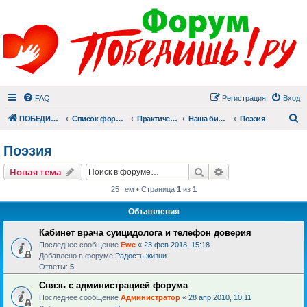
FAQ
Регистрация
Вход
П
ПОБЕДИШЬ.РУ
Список форумов
Практический раздел
Наша библиотека
Поэзия
Поэзия
Поиск
Расширенный пои
Новая тема
25 тем • Страница
1
из
1
Объявления
Кабинет врача суицидолога и телефон доверия
Последнее сообщение
Ewe
«
23 фев 2018, 15:18
Добавлено в форуме
Радость жизни
Ответы:
5
Связь с администрацией форума
Последнее сообщение
Администратор
«
28 апр 2010, 10:11