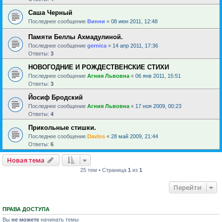
Саша Черный
Последнее сообщение
Винни
«
08 июн 2011, 12:48
Памяти Беллы Ахмадулиной.
Последнее сообщение
gernica
«
14 апр 2011, 17:36
Ответы:
3
НОВОГОДНИЕ И РОЖДЕСТВЕНСКИЕ СТИХИ
Последнее сообщение
Агния Львовна
«
06 янв 2011, 15:51
Ответы:
3
Йосиф Бродский
Последнее сообщение
Агния Львовна
«
17 ноя 2009, 00:23
Ответы:
4
Прикольные стишки.
Последнее сообщение
Davlos
«
28 май 2009, 21:44
Ответы:
6
Новая тема
25 тем • Страница
1
из
1
Перейти
ПРАВА ДОСТУПА
Вы
не можете
начинать темы