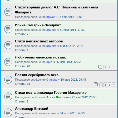
Стихотворный диалог А.С. Пушкина и святителя
Филарета
Последнее сообщение
ligwar
«
17 сен 2014, 13:02
Ирина Самарина-Лабиринт
Последнее сообщение
алиска
«
31 июл 2014, 17:53
Ответы:
7
Стихи неизвестных авторов
Последнее сообщение
алиска
«
11 июн 2014, 20:40
Ответы:
1
Любителям японской поэзии.
Последнее сообщение
sрlit
«
26 июн 2013, 12:52
Ответы:
28
1
2
3
Поэзия серебряного века
Последнее сообщение
Glassky
«
10 фев 2013, 09:48
Ответы:
34
1
2
3
4
Стихи поэта-инвалида Георгия Макаренко
Последнее сообщение
Агния Львовна
«
23 янв 2012, 20:53
Ответы:
2
Александр Вятский
Последнее сообщение
селяви
«
04 июл 2011, 14:53
Ответы:
4