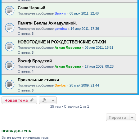
Саша Черный
Последнее сообщение
Винни
«
08 июн 2011, 12:48
Памяти Беллы Ахмадулиной.
Последнее сообщение
gernica
«
14 апр 2011, 17:36
Ответы:
3
НОВОГОДНИЕ И РОЖДЕСТВЕНСКИЕ СТИХИ
Последнее сообщение
Агния Львовна
«
06 янв 2011, 15:51
Ответы:
3
Йосиф Бродский
Последнее сообщение
Агния Львовна
«
17 ноя 2009, 00:23
Ответы:
4
Прикольные стишки.
Последнее сообщение
Davlos
«
28 май 2009, 21:44
Ответы:
6
Новая тема
25 тем • Страница
1
из
1
Перейти
ПРАВА ДОСТУПА
Вы
не можете
начинать темы