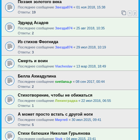
Поэзия золотого века
Последнее сообщение
Звезда874
«
01 ноя 2018, 15:38
Ответы:
19
1
2
Эдуард Асадов
Последнее сообщение
Звезда874
«
25 авг 2018, 10:35
Ответы:
2
Из стихов Феогнида
Последнее сообщение
Звезда874
«
29 июл 2018, 10:19
Ответы:
3
Смерть и воин
Последнее сообщение
Viacheslav
«
13 мар 2018, 18:49
Белла Ахмадулина
Последнее сообщение
svetlana.p
«
08 сен 2017, 00:44
Ответы:
2
Стихотворение, чтобы не обижаться
Последнее сообщение
Ленинградка
«
22 июл 2016, 06:55
Ответы:
1
А может просто встать с другой ноги
Последнее сообщение
Миртеб
«
30 июл 2015, 09:41
Ответы:
5
Стихи батюшки Николая Гурьянова
Последнее сообщение
Stuk
«
04 июн 2015, 23:41