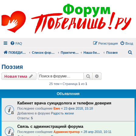
FAQ
Регистрация
Вход
П
ПОБЕДИШЬ.РУ
Список форумов
Практический раздел
Наша библиотека
Поэзия
Поэзия
Поиск
Расширенный пои
Новая тема
25 тем • Страница
1
из
1
Объявления
Кабинет врача суицидолога и телефон доверия
Последнее сообщение
Ewe
«
23 фев 2018, 15:18
Добавлено в форуме
Радость жизни
Ответы:
5
Связь с администрацией форума
Последнее сообщение
Администратор
«
28 апр 2010, 10:11