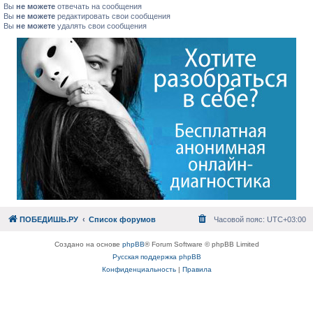
Вы
не можете
отвечать на сообщения
Вы
не можете
редактировать свои сообщения
Вы
не можете
удалять свои сообщения
ПОБЕДИШЬ.РУ
Список форумов
Часовой пояс:
UTC+03:00
Создано на основе
phpBB
® Forum Software © phpBB Limited
Русская поддержка phpBB
Конфиденциальность
|
Правила