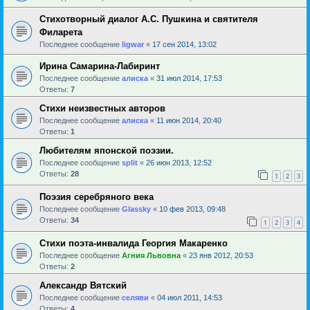
Стихотворный диалог А.С. Пушкина и святителя
Филарета
Последнее сообщение
ligwar
«
17 сен 2014, 13:02
Ирина Самарина-Лабиринт
Последнее сообщение
алиска
«
31 июл 2014, 17:53
Ответы:
7
Стихи неизвестных авторов
Последнее сообщение
алиска
«
11 июн 2014, 20:40
Ответы:
1
Любителям японской поэзии.
Последнее сообщение
sрlit
«
26 июн 2013, 12:52
Ответы:
28
1
2
3
Поэзия серебряного века
Последнее сообщение
Glassky
«
10 фев 2013, 09:48
Ответы:
34
1
2
3
4
Стихи поэта-инвалида Георгия Макаренко
Последнее сообщение
Агния Львовна
«
23 янв 2012, 20:53
Ответы:
2
Александр Вятский
Последнее сообщение
селяви
«
04 июл 2011, 14:53
Ответы:
4