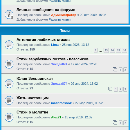
Добавлено в форуме
Радость жизни
Личные сообщения на форуме
Последнее сообщение
Администратор
«
20 окт 2009, 15:08
Добавлено в форуме
Радость жизни
Темы
Антология любимых стихов
Последнее сообщение
Lima
«
25 янв 2026, 13:12
Ответы:
159
1
13
14
15
16
…
Стихи зарубежных поэтов - классиков
Последнее сообщение
Звезда874
«
17 авг 2024, 22:28
Ответы:
15
1
2
Юлия Зельвинская
Последнее сообщение
Звезда874
«
02 апр 2024, 13:02
Ответы:
29
1
2
3
Жить настоящим
Последнее сообщение
mashmeshok
«
27 мар 2019, 09:52
Стихи о молитве
Последнее сообщение
Alex71
«
15 мар 2019, 12:02
Ответы:
16
1
2