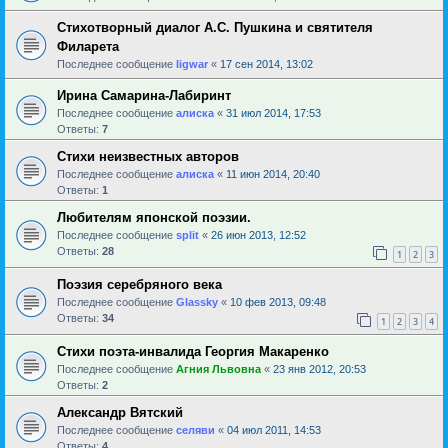
Стихотворный диалог А.С. Пушкина и святителя
Филарета
Последнее сообщение
ligwar
«
17 сен 2014, 13:02
Ирина Самарина-Лабиринт
Последнее сообщение
алиска
«
31 июл 2014, 17:53
Ответы:
7
Стихи неизвестных авторов
Последнее сообщение
алиска
«
11 июн 2014, 20:40
Ответы:
1
Любителям японской поэзии.
Последнее сообщение
sрlit
«
26 июн 2013, 12:52
Ответы:
28
1
2
3
Поэзия серебряного века
Последнее сообщение
Glassky
«
10 фев 2013, 09:48
Ответы:
34
1
2
3
4
Стихи поэта-инвалида Георгия Макаренко
Последнее сообщение
Агния Львовна
«
23 янв 2012, 20:53
Ответы:
2
Александр Вятский
Последнее сообщение
селяви
«
04 июл 2011, 14:53
Ответы:
4