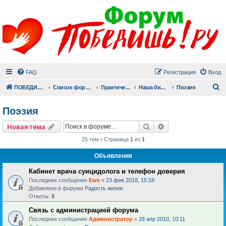
FAQ
Регистрация
Вход
П
ПОБЕДИШЬ.РУ
Список форумов
Практический раздел
Наша библиотека
Поэзия
Поэзия
Поиск
Расширенный пои
Новая тема
25 тем • Страница
1
из
1
Объявления
Кабинет врача суицидолога и телефон доверия
Последнее сообщение
Ewe
«
23 фев 2018, 15:18
Добавлено в форуме
Радость жизни
Ответы:
5
Связь с администрацией форума
Последнее сообщение
Администратор
«
28 апр 2010, 10:11