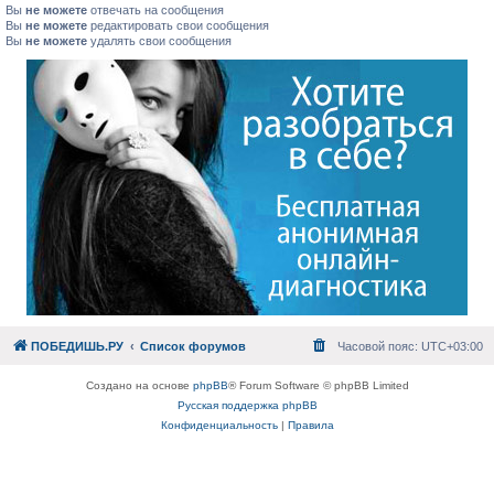
Вы
не можете
отвечать на сообщения
Вы
не можете
редактировать свои сообщения
Вы
не можете
удалять свои сообщения
ПОБЕДИШЬ.РУ
Список форумов
Часовой пояс:
UTC+03:00
Создано на основе
phpBB
® Forum Software © phpBB Limited
Русская поддержка phpBB
Конфиденциальность
|
Правила