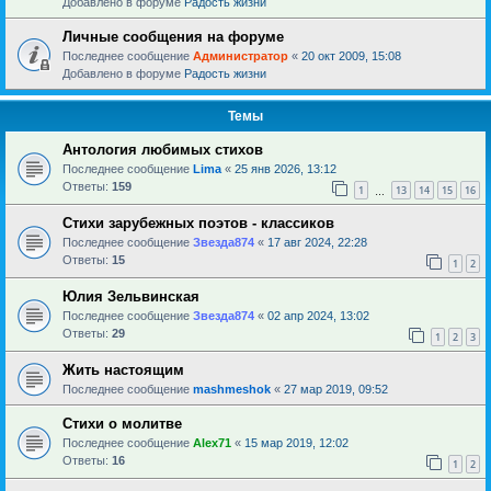
Добавлено в форуме
Радость жизни
Личные сообщения на форуме
Последнее сообщение
Администратор
«
20 окт 2009, 15:08
Добавлено в форуме
Радость жизни
Темы
Антология любимых стихов
Последнее сообщение
Lima
«
25 янв 2026, 13:12
Ответы:
159
1
13
14
15
16
…
Стихи зарубежных поэтов - классиков
Последнее сообщение
Звезда874
«
17 авг 2024, 22:28
Ответы:
15
1
2
Юлия Зельвинская
Последнее сообщение
Звезда874
«
02 апр 2024, 13:02
Ответы:
29
1
2
3
Жить настоящим
Последнее сообщение
mashmeshok
«
27 мар 2019, 09:52
Стихи о молитве
Последнее сообщение
Alex71
«
15 мар 2019, 12:02
Ответы:
16
1
2