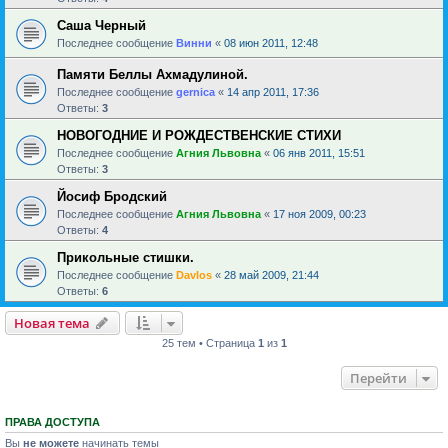
Саша Черный
Последнее сообщение
Винни
«
08 июн 2011, 12:48
Памяти Беллы Ахмадулиной.
Последнее сообщение
gernica
«
14 апр 2011, 17:36
Ответы:
3
НОВОГОДНИЕ И РОЖДЕСТВЕНСКИЕ СТИХИ
Последнее сообщение
Агния Львовна
«
06 янв 2011, 15:51
Ответы:
3
Йосиф Бродский
Последнее сообщение
Агния Львовна
«
17 ноя 2009, 00:23
Ответы:
4
Прикольные стишки.
Последнее сообщение
Davlos
«
28 май 2009, 21:44
Ответы:
6
Новая тема
25 тем • Страница
1
из
1
Перейти
ПРАВА ДОСТУПА
Вы
не можете
начинать темы