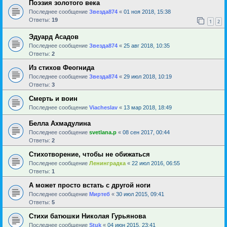
Поэзия золотого века
Последнее сообщение
Звезда874
«
01 ноя 2018, 15:38
Ответы:
19
1
2
Эдуард Асадов
Последнее сообщение
Звезда874
«
25 авг 2018, 10:35
Ответы:
2
Из стихов Феогнида
Последнее сообщение
Звезда874
«
29 июл 2018, 10:19
Ответы:
3
Смерть и воин
Последнее сообщение
Viacheslav
«
13 мар 2018, 18:49
Белла Ахмадулина
Последнее сообщение
svetlana.p
«
08 сен 2017, 00:44
Ответы:
2
Стихотворение, чтобы не обижаться
Последнее сообщение
Ленинградка
«
22 июл 2016, 06:55
Ответы:
1
А может просто встать с другой ноги
Последнее сообщение
Миртеб
«
30 июл 2015, 09:41
Ответы:
5
Стихи батюшки Николая Гурьянова
Последнее сообщение
Stuk
«
04 июн 2015, 23:41