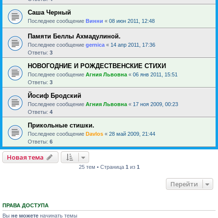
Саша Черный
Последнее сообщение
Винни
«
08 июн 2011, 12:48
Памяти Беллы Ахмадулиной.
Последнее сообщение
gernica
«
14 апр 2011, 17:36
Ответы:
3
НОВОГОДНИЕ И РОЖДЕСТВЕНСКИЕ СТИХИ
Последнее сообщение
Агния Львовна
«
06 янв 2011, 15:51
Ответы:
3
Йосиф Бродский
Последнее сообщение
Агния Львовна
«
17 ноя 2009, 00:23
Ответы:
4
Прикольные стишки.
Последнее сообщение
Davlos
«
28 май 2009, 21:44
Ответы:
6
Новая тема
25 тем • Страница
1
из
1
Перейти
ПРАВА ДОСТУПА
Вы
не можете
начинать темы