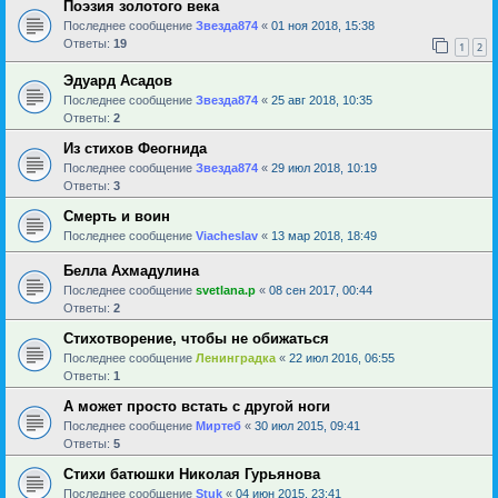
Поэзия золотого века
Последнее сообщение
Звезда874
«
01 ноя 2018, 15:38
Ответы:
19
1
2
Эдуард Асадов
Последнее сообщение
Звезда874
«
25 авг 2018, 10:35
Ответы:
2
Из стихов Феогнида
Последнее сообщение
Звезда874
«
29 июл 2018, 10:19
Ответы:
3
Смерть и воин
Последнее сообщение
Viacheslav
«
13 мар 2018, 18:49
Белла Ахмадулина
Последнее сообщение
svetlana.p
«
08 сен 2017, 00:44
Ответы:
2
Стихотворение, чтобы не обижаться
Последнее сообщение
Ленинградка
«
22 июл 2016, 06:55
Ответы:
1
А может просто встать с другой ноги
Последнее сообщение
Миртеб
«
30 июл 2015, 09:41
Ответы:
5
Стихи батюшки Николая Гурьянова
Последнее сообщение
Stuk
«
04 июн 2015, 23:41