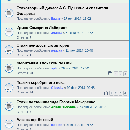
Стихотворный диалог А.С. Пушкина и святителя
Филарета
Последнее сообщение
ligwar
«
17 сен 2014, 13:02
Ирина Самарина-Лабиринт
Последнее сообщение
алиска
«
31 июл 2014, 17:53
Ответы:
7
Стихи неизвестных авторов
Последнее сообщение
алиска
«
11 июн 2014, 20:40
Ответы:
1
Любителям японской поэзии.
Последнее сообщение
sрlit
«
26 июн 2013, 12:52
Ответы:
28
1
2
3
Поэзия серебряного века
Последнее сообщение
Glassky
«
10 фев 2013, 09:48
Ответы:
34
1
2
3
4
Стихи поэта-инвалида Георгия Макаренко
Последнее сообщение
Агния Львовна
«
23 янв 2012, 20:53
Ответы:
2
Александр Вятский
Последнее сообщение
селяви
«
04 июл 2011, 14:53
Ответы:
4