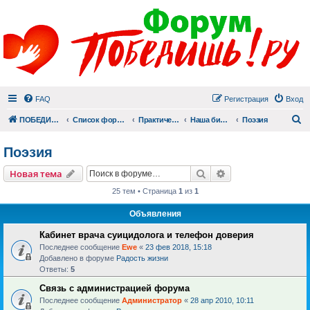
FAQ
Регистрация
Вход
П
ПОБЕДИШЬ.РУ
Список форумов
Практический раздел
Наша библиотека
Поэзия
Поэзия
Поиск
Расширенный пои
Новая тема
25 тем • Страница
1
из
1
Объявления
Кабинет врача суицидолога и телефон доверия
Последнее сообщение
Ewe
«
23 фев 2018, 15:18
Добавлено в форуме
Радость жизни
Ответы:
5
Связь с администрацией форума
Последнее сообщение
Администратор
«
28 апр 2010, 10:11