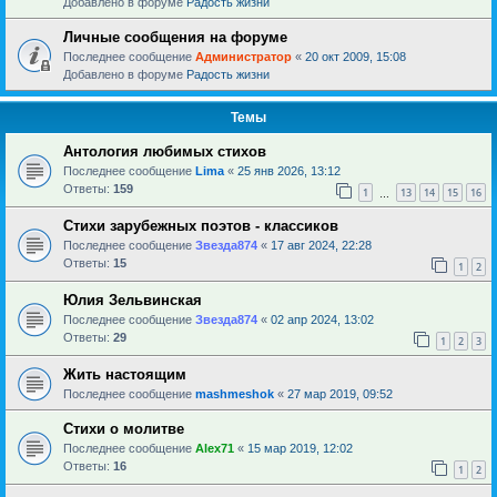
Добавлено в форуме
Радость жизни
Личные сообщения на форуме
Последнее сообщение
Администратор
«
20 окт 2009, 15:08
Добавлено в форуме
Радость жизни
Темы
Антология любимых стихов
Последнее сообщение
Lima
«
25 янв 2026, 13:12
Ответы:
159
1
13
14
15
16
…
Стихи зарубежных поэтов - классиков
Последнее сообщение
Звезда874
«
17 авг 2024, 22:28
Ответы:
15
1
2
Юлия Зельвинская
Последнее сообщение
Звезда874
«
02 апр 2024, 13:02
Ответы:
29
1
2
3
Жить настоящим
Последнее сообщение
mashmeshok
«
27 мар 2019, 09:52
Стихи о молитве
Последнее сообщение
Alex71
«
15 мар 2019, 12:02
Ответы:
16
1
2