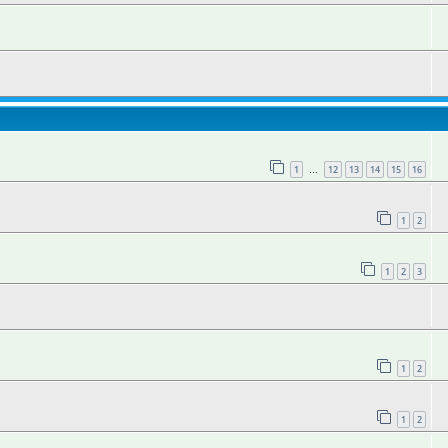
1
12
13
14
15
16
…
1
2
1
2
3
1
2
1
2