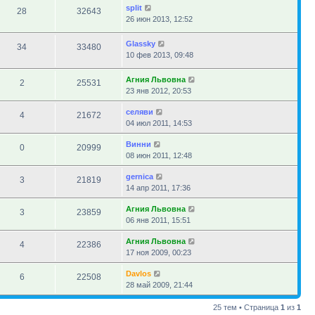
sрlit
28
32643
26 июн 2013, 12:52
Glassky
34
33480
10 фев 2013, 09:48
Агния Львовна
2
25531
23 янв 2012, 20:53
селяви
4
21672
04 июл 2011, 14:53
Винни
0
20999
08 июн 2011, 12:48
gernica
3
21819
14 апр 2011, 17:36
Агния Львовна
3
23859
06 янв 2011, 15:51
Агния Львовна
4
22386
17 ноя 2009, 00:23
Davlos
6
22508
28 май 2009, 21:44
25 тем • Страница
1
из
1