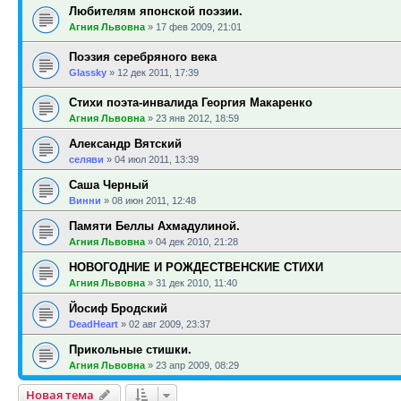
Любителям японской поэзии.
Агния Львовна
»
17 фев 2009, 21:01
Поэзия серебряного века
Glassky
»
12 дек 2011, 17:39
Стихи поэта-инвалида Георгия Макаренко
Агния Львовна
»
23 янв 2012, 18:59
Александр Вятский
селяви
»
04 июл 2011, 13:39
Саша Черный
Винни
»
08 июн 2011, 12:48
Памяти Беллы Ахмадулиной.
Агния Львовна
»
04 дек 2010, 21:28
НОВОГОДНИЕ И РОЖДЕСТВЕНСКИЕ СТИХИ
Агния Львовна
»
31 дек 2010, 11:40
Йосиф Бродский
DeadHeart
»
02 авг 2009, 23:37
Прикольные стишки.
Агния Львовна
»
23 апр 2009, 08:29
Новая тема