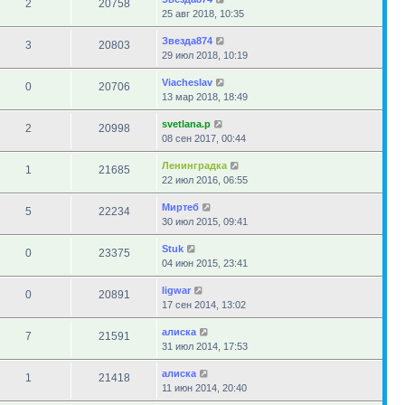
2
20758
25 авг 2018, 10:35
Звезда874
3
20803
29 июл 2018, 10:19
Viacheslav
0
20706
13 мар 2018, 18:49
svetlana.p
2
20998
08 сен 2017, 00:44
Ленинградка
1
21685
22 июл 2016, 06:55
Миртеб
5
22234
30 июл 2015, 09:41
Stuk
0
23375
04 июн 2015, 23:41
ligwar
0
20891
17 сен 2014, 13:02
алиска
7
21591
31 июл 2014, 17:53
алиска
1
21418
11 июн 2014, 20:40