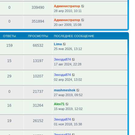
Администратор
0
339490
28 апр 2010, 10:11
Администратор
0
351894
20 окт 2009, 15:08
ОТВЕТЫ
ПРОСМОТРЫ
ПОСЛЕДНЕЕ СООБЩЕНИЕ
Lima
159
66532
25 янв 2026, 13:12
Звезда874
15
13197
17 авг 2024, 22:28
Звезда874
29
10207
02 апр 2024, 13:02
mashmeshok
0
21737
27 мар 2019, 09:52
Alex71
16
31264
15 мар 2019, 12:02
Звезда874
19
26152
01 ноя 2018, 15:38
Звезда874