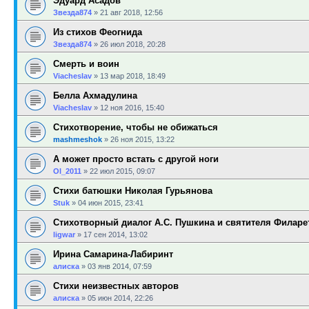
Эдуард Асадов
Звезда874
»
21 авг 2018, 12:56
Из стихов Феогнида
Звезда874
»
26 июл 2018, 20:28
Смерть и воин
Viacheslav
»
13 мар 2018, 18:49
Белла Ахмадулина
Viacheslav
»
12 ноя 2016, 15:40
Стихотворение, чтобы не обижаться
mashmeshok
»
26 ноя 2015, 13:22
А может просто встать с другой ноги
Ol_2011
»
22 июл 2015, 09:07
Стихи батюшки Николая Гурьянова
Stuk
»
04 июн 2015, 23:41
Стихотворный диалог А.С. Пушкина и святителя Филаре
ligwar
»
17 сен 2014, 13:02
Ирина Самарина-Лабиринт
алиска
»
03 янв 2014, 07:59
Стихи неизвестных авторов
алиска
»
05 июн 2014, 22:26