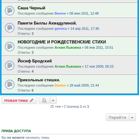
Саша Черный
Последнее сообщение
Винни
«
08 июн 2011, 12:48
Памяти Беллы Ахмадулиной.
Последнее сообщение
gernica
«
14 апр 2011, 17:36
Ответы:
3
НОВОГОДНИЕ И РОЖДЕСТВЕНСКИЕ СТИХИ
Последнее сообщение
Агния Львовна
«
06 янв 2011, 15:51
Ответы:
3
Йосиф Бродский
Последнее сообщение
Агния Львовна
«
17 ноя 2009, 00:23
Ответы:
4
Прикольные стишки.
Последнее сообщение
Davlos
«
28 май 2009, 21:44
Ответы:
6
Новая тема
25 тем • Страница
1
из
1
Перейти
ПРАВА ДОСТУПА
Вы
не можете
начинать темы