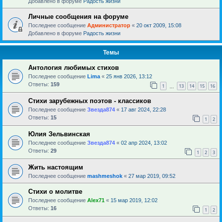
Добавлено в форуме
Радость жизни
Личные сообщения на форуме
Последнее сообщение
Администратор
«
20 окт 2009, 15:08
Добавлено в форуме
Радость жизни
Темы
Антология любимых стихов
Последнее сообщение
Lima
«
25 янв 2026, 13:12
Ответы:
159
1
13
14
15
16
…
Стихи зарубежных поэтов - классиков
Последнее сообщение
Звезда874
«
17 авг 2024, 22:28
Ответы:
15
1
2
Юлия Зельвинская
Последнее сообщение
Звезда874
«
02 апр 2024, 13:02
Ответы:
29
1
2
3
Жить настоящим
Последнее сообщение
mashmeshok
«
27 мар 2019, 09:52
Стихи о молитве
Последнее сообщение
Alex71
«
15 мар 2019, 12:02
Ответы:
16
1
2