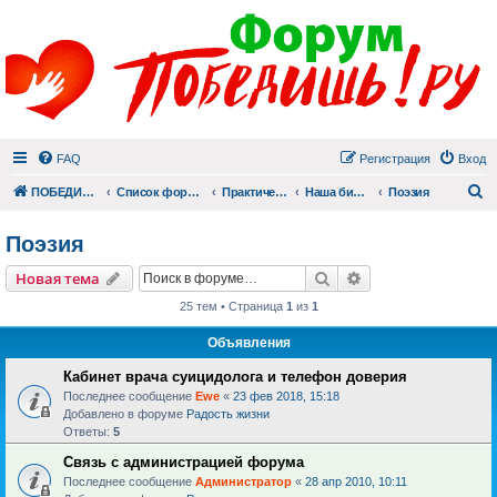
FAQ
Регистрация
Вход
П
ПОБЕДИШЬ.РУ
Список форумов
Практический раздел
Наша библиотека
Поэзия
Поэзия
Поиск
Расширенный пои
Новая тема
25 тем • Страница
1
из
1
Объявления
Кабинет врача суицидолога и телефон доверия
Последнее сообщение
Ewe
«
23 фев 2018, 15:18
Добавлено в форуме
Радость жизни
Ответы:
5
Связь с администрацией форума
Последнее сообщение
Администратор
«
28 апр 2010, 10:11