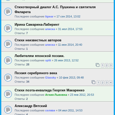
Стихотворный диалог А.С. Пушкина и святителя
Филарета
Последнее сообщение
ligwar
«
17 сен 2014, 13:02
Ирина Самарина-Лабиринт
Последнее сообщение
алиска
«
31 июл 2014, 17:53
Ответы:
7
Стихи неизвестных авторов
Последнее сообщение
алиска
«
11 июн 2014, 20:40
Ответы:
1
Любителям японской поэзии.
Последнее сообщение
sрlit
«
26 июн 2013, 12:52
Ответы:
28
1
2
3
Поэзия серебряного века
Последнее сообщение
Glassky
«
10 фев 2013, 09:48
Ответы:
34
1
2
3
4
Стихи поэта-инвалида Георгия Макаренко
Последнее сообщение
Агния Львовна
«
23 янв 2012, 20:53
Ответы:
2
Александр Вятский
Последнее сообщение
селяви
«
04 июл 2011, 14:53
Ответы:
4