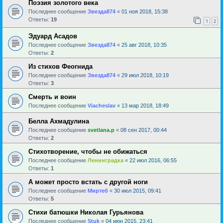
Поэзия золотого века
Последнее сообщение
Звезда874
«
01 ноя 2018, 15:38
Ответы:
19
1
2
Эдуард Асадов
Последнее сообщение
Звезда874
«
25 авг 2018, 10:35
Ответы:
2
Из стихов Феогнида
Последнее сообщение
Звезда874
«
29 июл 2018, 10:19
Ответы:
3
Смерть и воин
Последнее сообщение
Viacheslav
«
13 мар 2018, 18:49
Белла Ахмадулина
Последнее сообщение
svetlana.p
«
08 сен 2017, 00:44
Ответы:
2
Стихотворение, чтобы не обижаться
Последнее сообщение
Ленинградка
«
22 июл 2016, 06:55
Ответы:
1
А может просто встать с другой ноги
Последнее сообщение
Миртеб
«
30 июл 2015, 09:41
Ответы:
5
Стихи батюшки Николая Гурьянова
Последнее сообщение
Stuk
«
04 июн 2015, 23:41