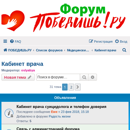
FAQ
Регистрация
Вход
П
ПОБЕДИШЬ.РУ
Список форумов
Медицинский раздел
Кабинет врача
Кабинет врача
Модератор:
oslyabya
Поиск
Расширенный пои
Новая тема
1
2
След.
31 тема
Объявления
Кабинет врача суицидолога и телефон доверия
Последнее сообщение
Ewe
«
23 фев 2018, 15:18
Добавлено в форуме
Радость жизни
Ответы:
5
Связь с администрацией форума