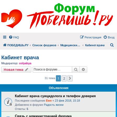
FAQ
Регистрация
Вход
П
ПОБЕДИШЬ.РУ
Список форумов
Медицинский раздел
Кабинет врача
Кабинет врача
Модератор:
oslyabya
Поиск
Расширенный пои
Новая тема
1
2
След.
31 тема
Объявления
Кабинет врача суицидолога и телефон доверия
Последнее сообщение
Ewe
«
23 фев 2018, 15:18
Добавлено в форуме
Радость жизни
Ответы:
5
Связь с администрацией форума