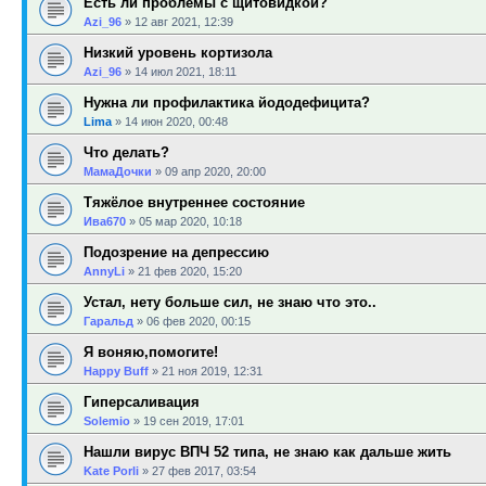
Есть ли проблемы с щитовидкой?
Azi_96
»
12 авг 2021, 12:39
Низкий уровень кортизола
Azi_96
»
14 июл 2021, 18:11
Нужна ли профилактика йододефицита?
Lima
»
14 июн 2020, 00:48
Что делать?
МамаДочки
»
09 апр 2020, 20:00
Тяжёлое внутреннее состояние
Ива670
»
05 мар 2020, 10:18
Подозрение на депрессию
AnnyLi
»
21 фев 2020, 15:20
Устал, нету больше сил, не знаю что это..
Гаральд
»
06 фев 2020, 00:15
Я воняю,помогите!
Happy Buff
»
21 ноя 2019, 12:31
Гиперсаливация
Solemio
»
19 сен 2019, 17:01
Нашли вирус ВПЧ 52 типа, не знаю как дальше жить
Kate Porli
»
27 фев 2017, 03:54