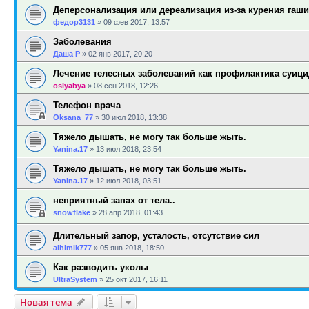
Деперсонализация или дереализация из-за курения гаш
федор3131
»
09 фев 2017, 13:57
Заболевания
Даша Р
»
02 янв 2017, 20:20
Лечение телесных заболеваний как профилактика суиц
oslyabya
»
08 сен 2018, 12:26
Телефон врача
Oksana_77
»
30 июл 2018, 13:38
Тяжело дышать, не могу так больше жыть.
Yanina.17
»
13 июл 2018, 23:54
Тяжело дышать, не могу так больше жыть.
Yanina.17
»
12 июл 2018, 03:51
неприятный запах от тела..
snowflake
»
28 апр 2018, 01:43
Длительный запор, усталость, отсутствие сил
alhimik777
»
05 янв 2018, 18:50
Как разводить уколы
UltraSystem
»
25 окт 2017, 16:11
Новая тема