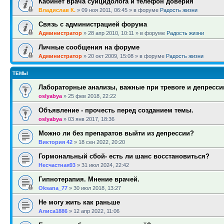
Кабинет врача суицидолога и телефон доверия
Владислав К.
»
09 ноя 2011, 06:45
» в форуме
Радость жизни
Связь с администрацией форума
Администратор
»
28 апр 2010, 10:11
» в форуме
Радость жизни
Личные сообщения на форуме
Администратор
»
20 окт 2009, 15:08
» в форуме
Радость жизни
ТЕМЫ
Лабораторные анализы, важные при тревоге и депресси
oslyabya
»
25 фев 2018, 22:22
Объявление - прочесть перед созданием темы.
oslyabya
»
03 янв 2017, 18:36
Можно ли без препаратов выйти из депрессии?
Виктория 42
»
18 сен 2022, 20:20
Гормональный сбой- есть ли шанс восстановиться?
Несчастная93
»
31 июл 2024, 22:42
Гипнотерапия. Мнение врачей.
Oksana_77
»
30 июл 2018, 13:27
Не могу жить как раньше
Алиса1886
»
12 апр 2022, 11:06