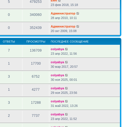
Ewe
5
479253
23 фев 2018, 15:18
Администратор
0
340060
28 апр 2010, 10:11
Администратор
0
352439
20 окт 2009, 15:08
ОТВЕТЫ
ПРОСМОТРЫ
ПОСЛЕДНЕЕ СООБЩЕНИЕ
oslyabya
7
136709
23 апр 2022, 11:56
oslyabya
1
17700
30 мар 2017, 20:57
oslyabya
3
6752
30 ноя 2025, 00:01
oslyabya
1
4277
29 ноя 2025, 23:56
oslyabya
3
17288
31 май 2022, 13:26
oslyabya
2
7737
23 апр 2022, 11:52