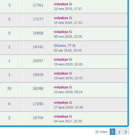
oslyabya
3
17761
15 янв 2019, 17:17
oslyabya
5
17277
15 янв 2019, 17:13
oslyabya
0
16958
08 сен 2018, 12:26
Oksana_77
2
16742
02 авг 2018, 15:43
oslyabya
1
16557
19 июл 2018, 22:43
oslyabya
1
16928
19 июл 2018, 22:41
oslyabya
20
36398
10 июл 2018, 09:14
oslyabya
6
17290
17 фев 2018, 15:36
oslyabya
2
16704
04 ноя 2017, 22:20
1
2
Сл
31 тема