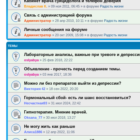
Кабинет врача суицидолога и телефон доверия
Владислав К.
»
09 ноя 2011, 06:45
» в форуме
Радость жизни
Связь с администрацией форума
Администратор
»
28 апр 2010, 10:11
» в форуме
Радость жизни
Личные сообщения на форуме
Администратор
»
20 окт 2009, 15:08
» в форуме
Радость жизни
ТЕМЫ
Лабораторные анализы, важные при тревоге и депресси
oslyabya
»
25 фев 2018, 22:22
Объявление - прочесть перед созданием темы.
oslyabya
»
03 янв 2017, 18:36
Можно ли без препаратов выйти из депрессии?
Виктория 42
»
18 сен 2022, 20:20
Гормональный сбой- есть ли шанс восстановиться?
Несчастная93
»
31 июл 2024, 22:42
Гипнотерапия. Мнение врачей.
Oksana_77
»
30 июл 2018, 13:27
Не могу жить как раньше
Алиса1886
»
12 апр 2022, 11:06