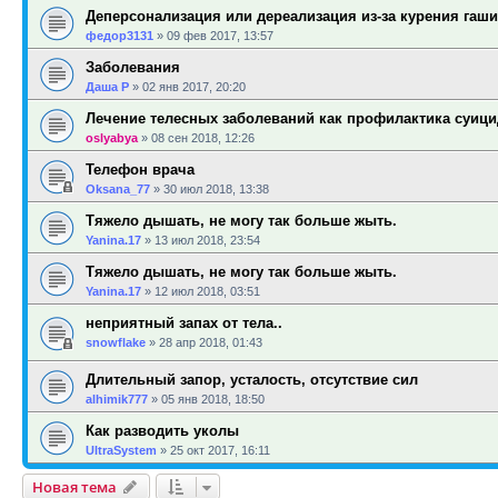
Деперсонализация или дереализация из-за курения гаш
федор3131
»
09 фев 2017, 13:57
Заболевания
Даша Р
»
02 янв 2017, 20:20
Лечение телесных заболеваний как профилактика суиц
oslyabya
»
08 сен 2018, 12:26
Телефон врача
Oksana_77
»
30 июл 2018, 13:38
Тяжело дышать, не могу так больше жыть.
Yanina.17
»
13 июл 2018, 23:54
Тяжело дышать, не могу так больше жыть.
Yanina.17
»
12 июл 2018, 03:51
неприятный запах от тела..
snowflake
»
28 апр 2018, 01:43
Длительный запор, усталость, отсутствие сил
alhimik777
»
05 янв 2018, 18:50
Как разводить уколы
UltraSystem
»
25 окт 2017, 16:11
Новая тема