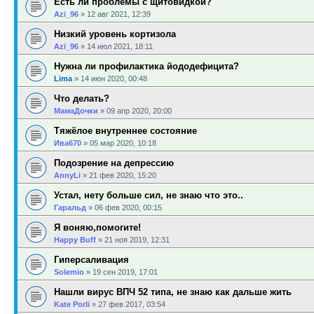
Есть ли проблемы с щитовидкой?
Azi_96
»
12 авг 2021, 12:39
Низкий уровень кортизола
Azi_96
»
14 июл 2021, 18:11
Нужна ли профилактика йододефицита?
Lima
»
14 июн 2020, 00:48
Что делать?
МамаДочки
»
09 апр 2020, 20:00
Тяжёлое внутреннее состояние
Ива670
»
05 мар 2020, 10:18
Подозрение на депрессию
AnnyLi
»
21 фев 2020, 15:20
Устал, нету больше сил, не знаю что это..
Гаральд
»
06 фев 2020, 00:15
Я воняю,помогите!
Happy Buff
»
21 ноя 2019, 12:31
Гиперсаливация
Solemio
»
19 сен 2019, 17:01
Нашли вирус ВПЧ 52 типа, не знаю как дальше жить
Kate Porli
»
27 фев 2017, 03:54