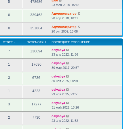
Ewe
5
478686
23 фев 2018, 15:18
Администратор
0
339463
28 апр 2010, 10:11
Администратор
0
351864
20 окт 2009, 15:08
ОТВЕТЫ
ПРОСМОТРЫ
ПОСЛЕДНЕЕ СООБЩЕНИЕ
oslyabya
7
136694
23 апр 2022, 11:56
oslyabya
1
17690
30 мар 2017, 20:57
oslyabya
3
6736
30 ноя 2025, 00:01
oslyabya
1
4223
29 ноя 2025, 23:56
oslyabya
3
17277
31 май 2022, 13:26
oslyabya
2
7730
23 апр 2022, 11:52