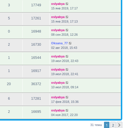
oslyabya
3
17749
15 янв 2019, 17:17
oslyabya
5
17261
15 янв 2019, 17:13
oslyabya
0
16948
08 сен 2018, 12:26
Oksana_77
2
16730
02 авг 2018, 15:43
oslyabya
1
16544
19 июл 2018, 22:43
oslyabya
1
16917
19 июл 2018, 22:41
oslyabya
20
36372
10 июл 2018, 09:14
oslyabya
6
17281
17 фев 2018, 15:36
oslyabya
2
16695
04 ноя 2017, 22:20
1
2
Сл
31 тема