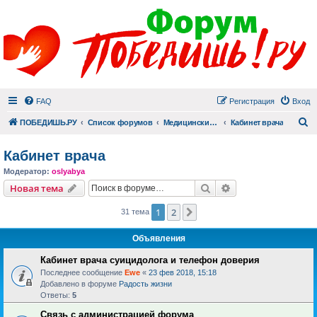
FAQ
Регистрация
Вход
П
ПОБЕДИШЬ.РУ
Список форумов
Медицинский раздел
Кабинет врача
Кабинет врача
Модератор:
oslyabya
Поиск
Расширенный пои
Новая тема
1
2
След.
31 тема
Объявления
Кабинет врача суицидолога и телефон доверия
Последнее сообщение
Ewe
«
23 фев 2018, 15:18
Добавлено в форуме
Радость жизни
Ответы:
5
Связь с администрацией форума