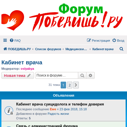
FAQ
Регистрация
Вход
П
ПОБЕДИШЬ.РУ
Список форумов
Медицинский раздел
Кабинет врача
Кабинет врача
Модератор:
oslyabya
Поиск
Расширенный пои
Новая тема
1
2
След.
31 тема
Объявления
Кабинет врача суицидолога и телефон доверия
Последнее сообщение
Ewe
«
23 фев 2018, 15:18
Добавлено в форуме
Радость жизни
Ответы:
5
Связь с администрацией форума